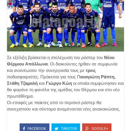
Σε εξέλιξη βρίσκεται η στελέχωση του ρόστερ του
Νέου
Θέρμιου Απόλλωνα
. Οι διοικούντες ήρθαν σε συμφωνία
και ανανέωσαν την συνεργασία τους με
τρεις
ποδοσφαιριστές. Πρόκειται για τους Π
αναγιώτη Ράπτη,
Στάθη Τζαμαλή
και
Γιώργο Κώη
οι οποίοι συμφώνησαν και
θα φοράνε τη φανέλα της ομάδας του Θέρμου και στο νέο
πρωτάθλημα.
Οι επαφές με παίκτες από το περσινό ρόστερ θα
συνεχιστούν και σύντομα αναμένονται νέες ανακοινώσεις.
FACEBOOK
TWEETER
GOOGLE+