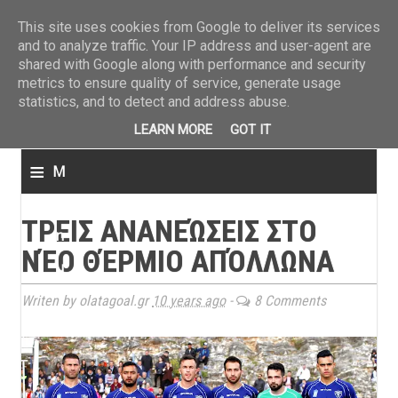
ΤΕΛΕΥΤΑΙΑ ΝΕΑ
»
Παναιτωλικός: Τα εισιτήρια με ΠΑΟΚ
»
Super League: Οι διαιτ
This site uses cookies from Google to deliver its services
and to analyze traffic. Your IP address and user-agent are
shared with Google along with performance and security
metrics to ensure quality of service, generate usage
statistics, and to detect and address abuse.
LEARN MORE
GOT IT
≡
M
e
ΤΡΕΙΣ ΑΝΑΝΕΏΣΕΙΣ ΣΤΟ
n
ΝΈΟ ΘΈΡΜΙΟ ΑΠΌΛΛΩΝΑ
u
Writen by olatagoal.gr
10 years ago
-
8 Comments