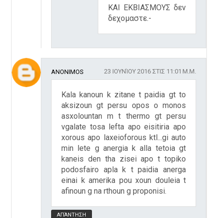
ΚΑΙ ΕΚΒΙΑΣΜΟΥΣ δεν
δεχομαστε.-
23 ΙΟΥΝΊΟΥ 2016 ΣΤΙΣ 11:01 Μ.Μ.
ANONIMOS
Kala kanoun k zitane t paidia gt to
aksizoun gt persu opos o monos
asxolountan m t thermo gt persu
vgalate tosa lefta apo eisitiria apo
xorous apo laxeioforous ktl...gi auto
min lete g anergia k alla tetoia gt
kaneis den tha zisei apo t topiko
podosfairo apla k t paidia anerga
einai k amerika pou xoun douleia t
afinoun g na rthoun g proponisi.
ΑΠΆΝΤΗΣΗ