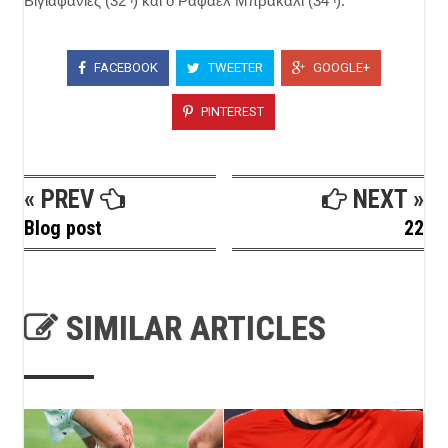
Βιγιαφάνιες (32
) και ο Ράφαελ Μπρακάλι (34
).
FACEBOOK
TWEETER
GOOGLE+
PINTEREST
« PREV
NEXT »
Blog post
22
SIMILAR ARTICLES