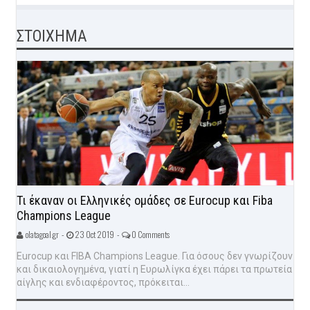
ΣΤΟΙΧΗΜΑ
Τι έκαναν οι Ελληνικές ομάδες σε Eurocup και Fiba
Champions League
olatagoal.gr -
23 Oct 2019 -
0 Comments
Eurocup και FIBA Champions League. Για όσους δεν γνωρίζουν
και δικαιολογημένα, γιατί η Ευρωλίγκα έχει πάρει τα πρωτεία
αίγλης και ενδιαφέροντος, πρόκειται...