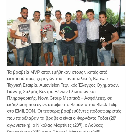
Τα βραβεία MVP απονεμήθηκαν στους νικητές από
εκπροσώπους χορηγών του Παναιτωλικού, Kapsalis
Τεχνική Εταιρία, Autovision Τεχνικός Έλεγχος Οχημάτων,
Γιάννης Σαλμάς Κέντρο Ξένων Γλωσσών και
Πληροφορικής, Nova Group Μεσιτικά – Ασφάλειες, σε
εκδήλωση που έγινε απόψε στο Βεράντα του Black Tulip
στο EMILEON. Οι τέσσερις βραβευθέντες ποδοσφαιριστές
η
που παρέλαβαν τα βραβεία είναι ο Φερνάντο Γοδόι (28
η
αγωνιστική), ο Νίκολας Μαρτίνες (29
), ο Λούκας
η
η