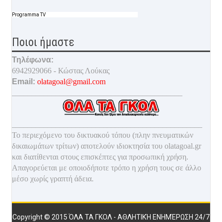
Programma TV
Ποιοι ήμαστε
Τηλέφωνα:
6942929066 - Κώστας Λούκας
Email:
olatagoal@gmail.com
___________________________________________
________________________________________________
Το περιεχόμενο του δικτυακού τόπου (πλην πνευματικών
δικαιωμάτων τρίτων) αποτελούν ιδιοκτησία του olatagoal.gr
και διατίθενται στους επισκέπτες για προσωπική χρήση.
Απαγορεύεται με οποιοδ
ήποτε τρόπο η χρήση τους σε άλλο
μέσο χωρίς γραπτή άδεια.
Copyright © 2015
ΌΛΑ ΤΑ ΓΚΟΛ - ΑΘΛΗΤΙΚΉ ΕΝΗΜΈΡΩΣΗ 24/7