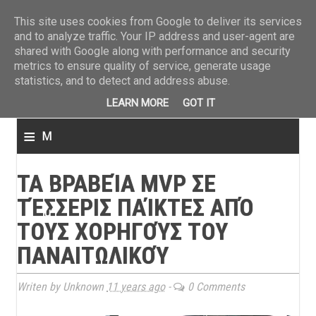
ΤΕΛΕΥΤΑΙΑ ΝΕΑ
»
Παναιτωλικός: Τα εισιτήρια με ΠΑΟΚ
»
Super League: Οι διαιτ
This site uses cookies from Google to deliver its services
and to analyze traffic. Your IP address and user-agent are
shared with Google along with performance and security
metrics to ensure quality of service, generate usage
statistics, and to detect and address abuse.
LEARN MORE
GOT IT
≡
M
e
ΤΑ ΒΡΑΒΕΊΑ MVP ΣΕ
n
ΤΈΣΣΕΡΙΣ ΠΑΊΚΤΕΣ ΑΠΌ
u
ΤΟΥΣ ΧΟΡΗΓΟΎΣ ΤΟΥ
ΠΑΝΑΙΤΩΛΙΚΟΎ
Writen by Unknown
11 years ago
-
0 Comments