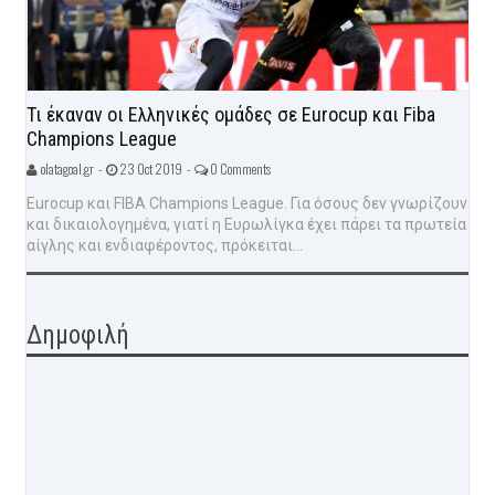
Τι έκαναν οι Ελληνικές ομάδες σε Eurocup και Fiba
Champions League
olatagoal.gr -
23 Oct 2019 -
0 Comments
Eurocup και FIBA Champions League. Για όσους δεν γνωρίζουν
και δικαιολογημένα, γιατί η Ευρωλίγκα έχει πάρει τα πρωτεία
αίγλης και ενδιαφέροντος, πρόκειται...
Δημοφιλή