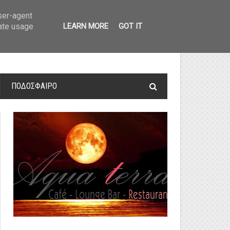
οτελέσματα και βαθμολογία
»
Α' Αιτ/νίας - 7η αγωνιστική: Αποτελέσματα 
user-agent
rate usage
LEARN MORE
GOT IT
ΠΟΔΟΣΦΑΙΡΟ