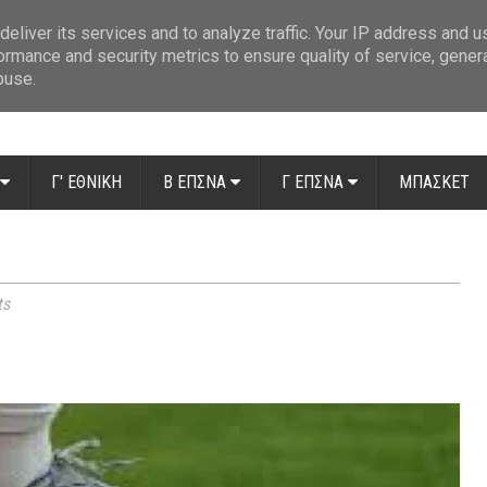
ue: Οι διαιτητές της 14ης αγωνιστικής
»
Β' Αιτ/νίας - 7η αγωνιστική: Απ
eliver its services and to analyze traffic. Your IP address and 
ormance and security metrics to ensure quality of service, gene
buse.
Γ' ΕΘΝΙΚΗ
Β ΕΠΣΝΑ
Γ ΕΠΣΝΑ
ΜΠΑΣΚΕΤ
ts