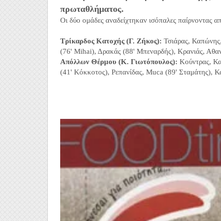
πρωταθλήματος.
Οι δύο ομάδες αναδείχτηκαν ισόπαλες παίρνοντας α
Τρίκαρδος Κατοχής (Γ. Ζήκος):
Τσιάρας, Καπώνης,
(76' Mihai), Δρακάς (88' Μπεναρδής), Κρανιάς, Αθ
Απόλλων Θέρμου (Κ. Γιωτόπουλος):
Κούντρας, Κα
(41' Κόκκοτος), Ρεπανίδας, Muca (89' Σταμάτης), 