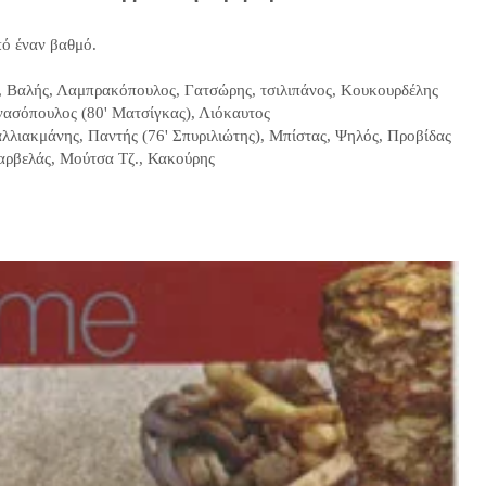
πό έναν βαθμό.
 Βαλής, Λαμπρακόπουλος, Γατσώρης, τσιλιπάνος, Κουκουρδέλης
ανασόπουλος (80' Ματσίγκας), Λιόκαυτος
λλιακμάνης, Παντής (76' Σπυριλιώτης), Μπίστας, Ψηλός, Προβίδας
Καρβελάς, Μούτσα Τζ., Κακούρης