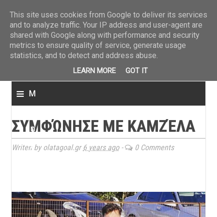
ΤΕΛΕΥΤΑΙΑ ΝΕΑ
»
Παναιτωλικός: Τα εισιτήρια με ΠΑΟΚ
»
Super League: Οι διαιτ
This site uses cookies from Google to deliver its services
and to analyze traffic. Your IP address and user-agent are
shared with Google along with performance and security
metrics to ensure quality of service, generate usage
statistics, and to detect and address abuse.
LEARN MORE
GOT IT
≡
M
e
ΣΥΜΦΏΝΗΣΕ ΜΕ ΚΑΜΖΈΛΑ
n
u
Writen by olatagoal.gr
6 years ago
-
0 Comments