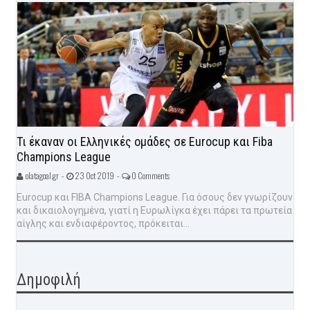
Τι έκαναν οι Ελληνικές ομάδες σε Eurocup και Fiba
Champions League
olatagoal.gr -
23 Oct 2019 -
0 Comments
Eurocup και FIBA Champions League. Για όσους δεν γνωρίζουν
και δικαιολογημένα, γιατί η Ευρωλίγκα έχει πάρει τα πρωτεία
αίγλης και ενδιαφέροντος, πρόκειται...
Δημοφιλή