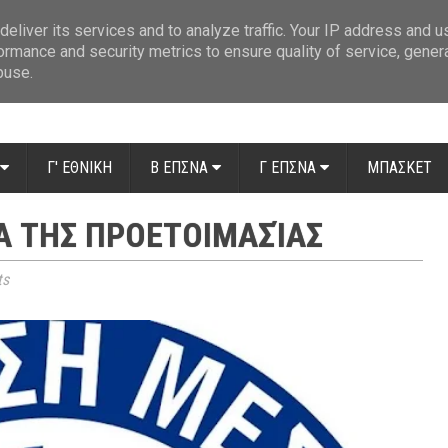
ue: Οι διαιτητές της 14ης αγωνιστικής
»
Β' Αιτ/νίας - 7η αγωνιστική: Απ
eliver its services and to analyze traffic. Your IP address and 
ormance and security metrics to ensure quality of service, gene
buse.
Γ' ΕΘΝΙΚΗ
Β ΕΠΣΝΑ
Γ ΕΠΣΝΑ
ΜΠΑΣΚΕΤ
Ά ΤΗΣ ΠΡΟΕΤΟΙΜΑΣΊΑΣ
ts