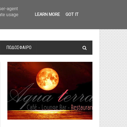
οτελέσματα και βαθμολογία
»
Α' Αιτ/νίας - 7η αγωνιστική: Αποτελέσματα 
user-agent
rate usage
LEARN MORE
GOT IT
ΠΟΔΟΣΦΑΙΡΟ