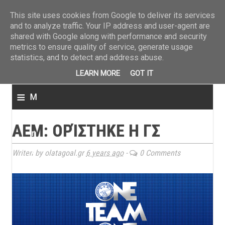
ΤΕΛΕΥΤΑΙΑ ΝΕΑ
»
Παναιτωλικός: Τα εισιτήρια με ΠΑΟΚ
»
Super League: Οι διαιτ
This site uses cookies from Google to deliver its services
and to analyze traffic. Your IP address and user-agent are
shared with Google along with performance and security
metrics to ensure quality of service, generate usage
statistics, and to detect and address abuse.
LEARN MORE
GOT IT
≡
M
e
ΑΕΜ: ΟΡΊΣΤΗΚΕ Η ΓΣ
n
u
Writen by olatagoal.gr
6 years ago
-
0 Comments