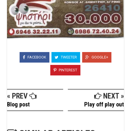
FACEBOOK
TWEETER
GOOGLE+
PINTEREST
« PREV
NEXT »
Blog post
Play off play out