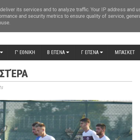
ue: Οι διαιτητές της 14ης αγωνιστικής
»
Β' Αιτ/νίας - 7η αγωνιστική: Απ
eliver its services and to analyze traffic. Your IP address and 
ormance and security metrics to ensure quality of service, gene
buse.
Γ' ΕΘΝΙΚΗ
Β ΕΠΣΝΑ
Γ ΕΠΣΝΑ
ΜΠΑΣΚΕΤ
ΑΣΤΈΡΑ
ts