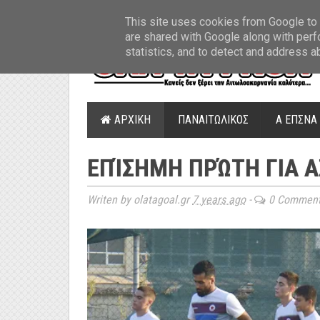
ΤΕΛΕΥΤΑΙΑ ΝΕΑ
»
Παναιτωλικός: Τα εισιτήρια με ΠΑΟΚ
»
Super Leag
This site uses cookies from Google to d
are shared with Google along with perf
statistics, and to detect and address a
ΑΡΧΙΚΗ
ΠΑΝΑΙΤΩΛΙΚΟΣ
Α ΕΠΣΝΑ
ΕΠΊΣΗΜΗ ΠΡΏΤΗ ΓΙΑ 
Writen by olatagoal.gr
7 years ago
-
0 Commen