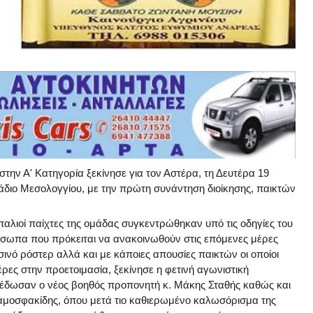
 στην Α' Κατηγορία ξεκίνησε για τον Αστέρα, τη Δευτέρα 19
άδιο Μεσολογγίου, με την πρώτη συνάντηση διοίκησης, παικτών
 παλιοί παίχτες της ομάδας συγκεντρώθηκαν υπό τις οδηγίες του
όσωπα που πρόκειται να ανακοινωθού
ν στις επόμενες μέρες
σινό ρόστερ αλλά και με κάποιες απουσίες παικτών οι οποίοι
ες στην προετοιμασία, ξεκίνησε η φετινή αγωνιστική
 έδωσαν ο νέος βοηθός προπονητή κ. Μάκης Σταθής καθώς και
Χαμοσφακίδης, όπου μετά τιο καθιερωμένο καλωσόρισμα της