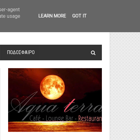
οτελέσματα και βαθμολογία
»
Α' Αιτ/νίας - 7η αγωνιστική: Αποτελέσματα 
user-agent
rate usage
LEARN MORE
GOT IT
ΠΟΔΟΣΦΑΙΡΟ