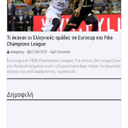
Τι έκαναν οι Ελληνικές ομάδες σε Eurocup και Fiba
Champions League
olatagoal.gr -
23 Oct 2019 -
0 Comments
Eurocup και FIBA Champions League. Για όσους δεν γνωρίζουν
και δικαιολογημένα, γιατί η Ευρωλίγκα έχει πάρει τα πρωτεία
αίγλης και ενδιαφέροντος, πρόκειται...
Δημοφιλή