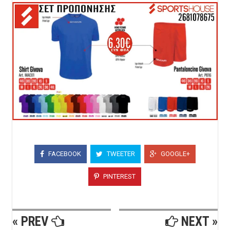
FACEBOOK
TWEETER
GOOGLE+
PINTEREST
« PREV
NEXT »