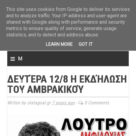
ΤΕΛΕΥΤΑΙΑ ΝΕΑ
»
Παναιτωλικός: Τα εισιτήρια με ΠΑΟΚ
»
Super League: Οι διαιτ
This site uses cookies from Google to deliver its services
and to analyze traffic. Your IP address and user-agent are
shared with Google along with performance and security
metrics to ensure quality of service, generate usage
statistics, and to detect and address abuse.
LEARN MORE
GOT IT
≡
M
e
ΔΕΥΤΈΡΑ 12/8 Η ΕΚΔΉΛΩΣΗ
n
ΤΟΥ ΑΜΒΡΑΚΙΚΟΎ
u
Writen by olatagoal.gr
7 years ago
-
0 Comments