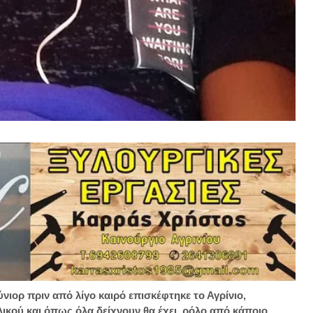
ύνιορ πριν από λίγο καιρό επισκέφτηκε το Αγρίνιο,
ικού και όπως όλα δείχνουν θα έχει ρόλο από κάποιο