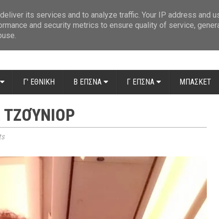
ue: Οι διαιτητές της 14ης αγωνιστικής
»
Β' Αιτ/νίας - 7η αγωνιστική: Απ
eliver its services and to analyze traffic. Your IP address and 
ormance and security metrics to ensure quality of service, gene
buse.
Γ' ΕΘΝΙΚΗ
Β ΕΠΣΝΑ
Γ ΕΠΣΝΑ
ΜΠΑΣΚΕΤ
Α ΤΖΟΎΝΙΟΡ
ts