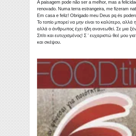
A paisagem pode não ser a melhor, mas a felicida
renovado. Numa terra estrangeira, me fizeram nat
Em casa e feliz! Obrigado meu Deus pq és podero
Το τοπίο μπορεί να μην είναι το καλύτερο, αλλά η
αλλά ο άνθρωπος έχει ήδη ανανεωθεί. Σε μια ξέν
Σπίτι και ευτυχισμένος! Σ ' ευχαριστώ θεέ μου γι
και σκέψου.