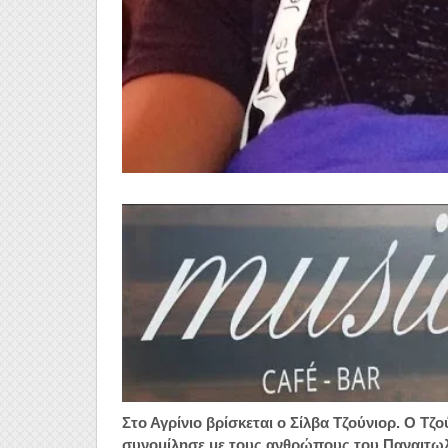
Στο Αγρίνιο βρίσκεται ο Σίλβα Τζούνιορ. Ο Τζο
συνομίλησε με τους ανθρώπους του Παναιτωλ