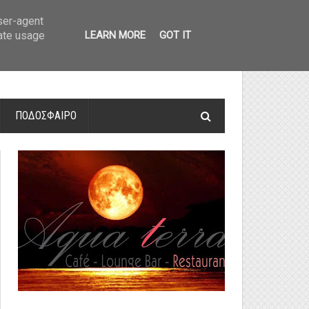
οτελέσματα και βαθμολογία
»
Α' Αιτ/νίας - 7η αγωνιστική: Αποτελέσματα 
user-agent
rate usage
LEARN MORE
GOT IT
ΠΟΔΟΣΦΑΙΡΟ