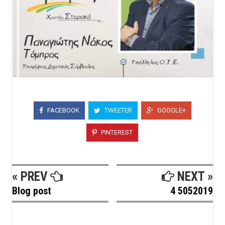
FACEBOOK
TWEETER
GOOGLE+
PINTEREST
« PREV
NEXT »
Blog post
4 5052019