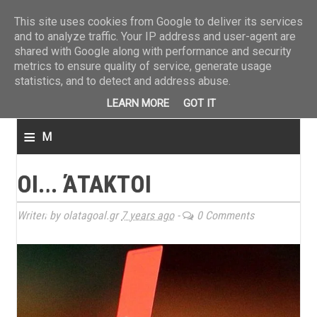
ΤΕΛΕΥΤΑΙΑ ΝΕΑ
»
Παναιτωλικός: Τα εισιτήρια με ΠΑΟΚ
»
Super League: Οι διαιτ
This site uses cookies from Google to deliver its services
and to analyze traffic. Your IP address and user-agent are
shared with Google along with performance and security
metrics to ensure quality of service, generate usage
statistics, and to detect and address abuse.
LEARN MORE
GOT IT
≡
M
e
ΟΙ... ΆΤΑΚΤΟΙ
n
u
Writen by olatagoal.gr
7 years ago
-
0 Comments