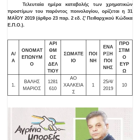
Τελευταία ημέρα καταβολής των χρηματικών
προστίμων του παρόντος ποινολογίου, ορίζεται η 31
ΜΑΪΟΥ 2019 (άρθρο 23 παρ. 2 εδ. ζ’ Πειθαρχικού Κώδικα
Ε.Π.Ο.).
ΑΡΙ
ΠΡΟ
ΕΝΑ
ΟΝΟΜΑΤ
ΘΜ
ΣΤΙΜ
Α/
ΣΩΜΑΤΕ
ΠΟΙ
ΡΞΗ
ΕΠΩΝΥΜ
ΟΣ
Ο
Α
ΙΟ
ΝΗ
ΠΟΙ
Ο
ΔΕΛ
ΕΥΡ
ΝΗΣ
ΤΙΟΥ
Ω
ΑΟ
ΒΑΛΗΣ
1281
25/4/
1.
ΧΑΛΚΕΙΑ
1
10
ΜΑΡΙΟΣ
610
2019
Σ