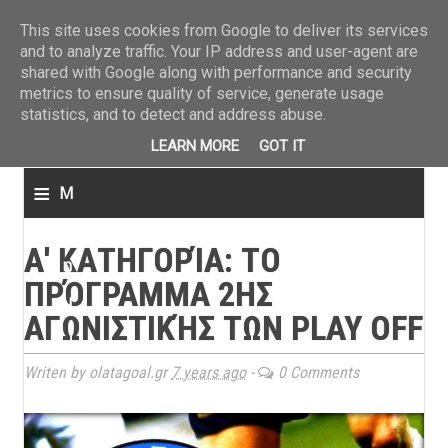
ΤΕΛΕΥΤΑΙΑ ΝΕΑ
»
Παναιτωλικός: Τα εισιτήρια με ΠΑΟΚ
»
Super League: Οι διαιτ
This site uses cookies from Google to deliver its services
and to analyze traffic. Your IP address and user-agent are
shared with Google along with performance and security
metrics to ensure quality of service, generate usage
statistics, and to detect and address abuse.
LEARN MORE
GOT IT
≡
M
e
Α' ΚΑΤΗΓΟΡΊΑ: TΟ
n
ΠΡΌΓΡΑΜΜΑ 2ΗΣ
u
ΑΓΩΝΙΣΤΙΚΉΣ ΤΩΝ PLAY OFF
Writen by olatagoal.gr
7 years ago
-
0 Comments