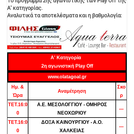
Tο πρόγραμμα 2ης αγωνιστικής των Play Off της
Α' κατηγορίας.
Αναλυτικά τα αποτελέσματα και η βαθμολογία:
A' Κατηγορία
2η αγωνιστική Play Off
www.olatagoal.gr
Ημ. &
Σκο
Αναμέτρηση
Ώρα
ρ
ΤΕΤ.16:0
Α.Ε. ΜΕΣΟΛΟΓΓΙΟΥ - ΟΜΗΡΟΣ
---
0
ΝΕΟΧΩΡΙΟΥ
ΤΕΤ.16:0
ΔΟΞΑ ΚΑΙΝΟΥΡΓΙΟΥ - Α.Ο.
---
0
ΧΑΛΚΕΙΑΣ