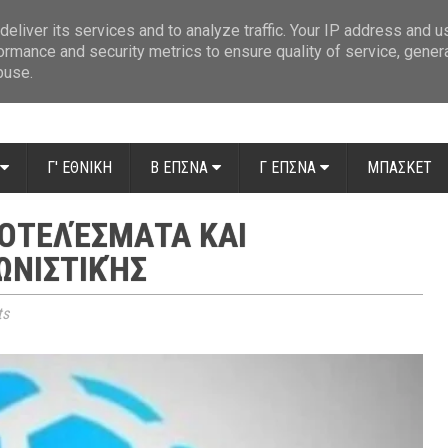
ue: Οι διαιτητές της 14ης αγωνιστικής
»
Β' Αιτ/νίας - 7η αγωνιστική: Απ
eliver its services and to analyze traffic. Your IP address and 
ormance and security metrics to ensure quality of service, gene
buse.
Γ' ΕΘΝΙΚΗ
Β ΕΠΣΝΑ
Γ ΕΠΣΝΑ
ΜΠΑΣΚΕΤ
ΠΟΤΕΛΈΣΜΑΤΑ ΚΑΙ
ΩΝΙΣΤΙΚΉΣ
ts