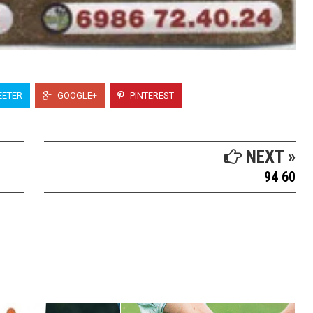
ETER
GOOGLE+
PINTEREST
NEXT »
94 60