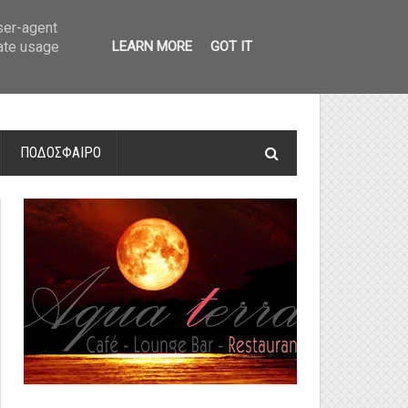
οτελέσματα και βαθμολογία
»
Α' Αιτ/νίας - 7η αγωνιστική: Αποτελέσματα 
user-agent
rate usage
LEARN MORE
GOT IT
ΠΟΔΟΣΦΑΙΡΟ