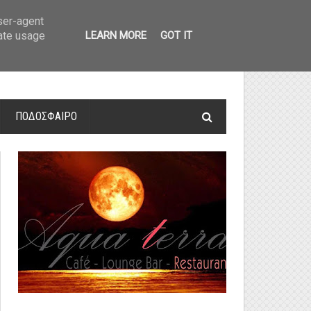
οτελέσματα και βαθμολογία
»
Α' Αιτ/νίας - 7η αγωνιστική: Αποτελέσματα 
user-agent
rate usage
LEARN MORE
GOT IT
ΠΟΔΟΣΦΑΙΡΟ