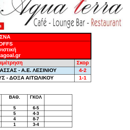
ΠΣΝΑ
OFFS
ιστική
agoal.gr
αμέτρηση
Σκορ
ΑΣΣΑΣ - Α.Ε. ΛΕΣΙΝΙΟΥ
4-2
Σ - ΔΟΞΑ ΑΙΤΩΛΙΚΟΥ
1-1
ΒΑΘ.
ΓΚΟΛ
5
6-5
5
4-3
4
8-7
1
3-4