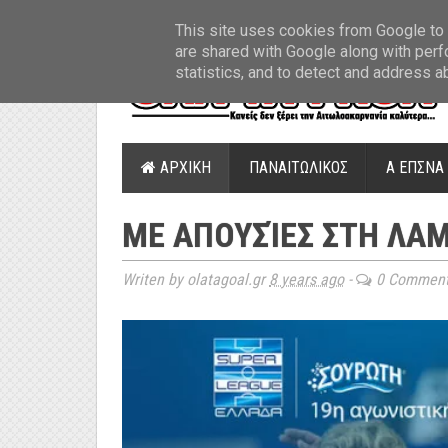
ΤΕΛΕΥΤΑΙΑ ΝΕΑ
»
Παναιτωλικός: Τα εισιτήρια με ΠΑΟΚ
»
Super Leag
This site uses cookies from Google to d
are shared with Google along with perf
statistics, and to detect and address a
ΑΡΧΙΚΗ
ΠΑΝΑΙΤΩΛΙΚΟΣ
Α ΕΠΣΝΑ
ΜΕ ΑΠΟΥΣΊΕΣ ΣΤΗ ΛΑ
Writen by olatagoal.gr
8 years ago
-
0 Commen