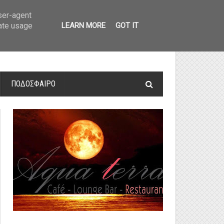
οτελέσματα και βαθμολογία
»
Α' Αιτ/νίας - 7η αγωνιστική: Αποτελέσματα 
user-agent
rate usage
LEARN MORE
GOT IT
ΠΟΔΟΣΦΑΙΡΟ