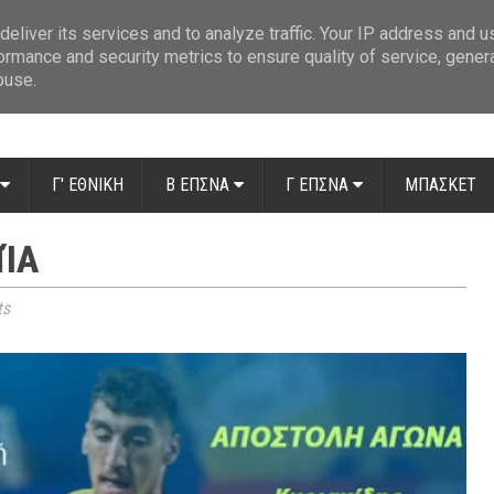
ue: Οι διαιτητές της 14ης αγωνιστικής
»
Β' Αιτ/νίας - 7η αγωνιστική: Απ
eliver its services and to analyze traffic. Your IP address and 
ormance and security metrics to ensure quality of service, gene
buse.
Γ' ΕΘΝΙΚΗ
Β ΕΠΣΝΑ
Γ ΕΠΣΝΑ
ΜΠΑΣΚΕΤ
ΜΊΑ
ts