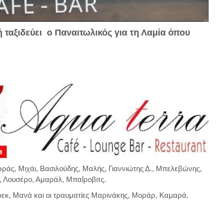
ταξιδεύει ο Παναιτωλικός για τη Λαμία όπου
ρράς, Μιχάι, Βασιλούδης, Μαλής, Γιαννιώτης Δ., Μπελεβώνης,
, Λουσέρο, Αμαράλ, Μπαΐροβιτς.
ρεκ, Μανά και οι τραυματίες Μαρινάκης, Μοράρ, Καμαρά,