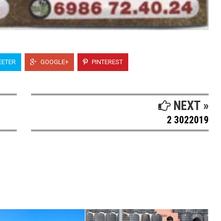
ETER
GOOGLE+
PINTEREST
NEXT »
2 3022019