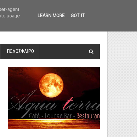
οτελέσματα και βαθμολογία
»
Α' Αιτ/νίας - 7η αγωνιστική: Αποτελέσματα 
user-agent
rate usage
LEARN MORE
GOT IT
ΠΟΔΟΣΦΑΙΡΟ