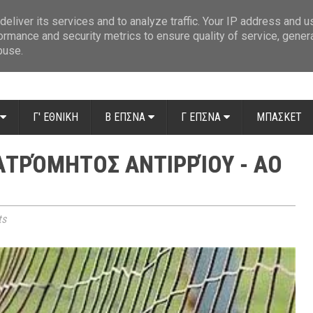
ue: Οι διαιτητές της 14ης αγωνιστικής
»
Β' Αιτ/νίας - 7η αγωνιστική: Απ
eliver its services and to analyze traffic. Your IP address and 
ormance and security metrics to ensure quality of service, gene
buse.
Γ' ΕΘΝΙΚΗ
Β ΕΠΣΝΑ
Γ ΕΠΣΝΑ
ΜΠΑΣΚΕΤ
ΑΤΡΌΜΗΤΟΣ ΑΝΤΙΡΡΊΟΥ - ΑΟ
ts