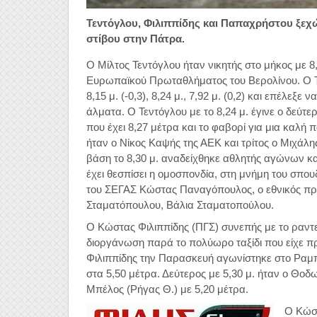
Τεντόγλου, Φιλιππίδης και Παπαχρήστου ξεχ
στίβου στην Πάτρα.
O Mίλτος Τεντόγλου ήταν νικητής στο μήκος με 8,2
Ευρωπαϊκού Πρωταθλήματος του Βερολίνου. Ο Τεν
8,15 μ. (-0,3), 8,24 μ., 7,92 μ. (0,2) και επέλεξε
άλματα. Ο Τεντόγλου με το 8,24 μ. έγινε ο δεύ
που έχει 8,27 μέτρα και το φαβορί για μια καλή 
ήταν ο Νίκος Καψής της ΑΕΚ και τρίτος ο Μιχάλη
βάση το 8,30 μ. αναδείχθηκε αθλητής αγώνων κ
έχει θεσπίσει η ομοσπονδία, στη μνήμη του σπ
του ΣΕΓΑΣ Κώστας Παναγόπουλος, ο εθνικός προ
Σταματόπουλου, Βάλια Σταματοπούλου.
Ο Κώστας Φιλιππίδης (ΠΓΣ) συνεπής με το ραντ
διοργάνωση παρά το πολύωρο ταξίδι που είχε πρ
Φιλιππίδης την Παρασκευή αγωνίστηκε στο Ραμπ
στα 5,50 μέτρα. Δεύτερος με 5,30 μ. ήταν ο Θο
Μπέλος (Ρήγας Θ.) με 5,20 μέτρα.
Ο Κώστ