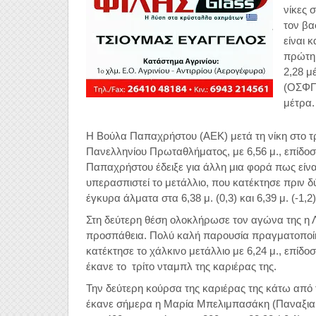
νίκες 
τον βα
είναι 
πρώτη 
2,28 μ
(ΟΣΦΠ)
μέτρα.
Η Βούλα Παπαχρήστου (ΑΕΚ) μετά τη νίκη στο τρ
Πανελληνίου Πρωταθλήματος, με 6,56 μ., επίδοση 
Παπαχρήστου έδειξε για άλλη μια φορά πως είνα
υπερασπιστεί το μετάλλιο, που κατέκτησε πριν 
έγκυρα άλματα στα 6,38 μ. (0,3) και 6,39 μ. (-1,
Στη δεύτερη θέση ολοκλήρωσε τον αγώνα της η Λί
προσπάθεια. Πολύ καλή παρουσία πραγματοποίη
κατέκτησε το χάλκινο μετάλλιο με 6,24 μ., επίδ
έκανε το τρίτο νταμπλ της καριέρας της.
Την δεύτερη κούρσα της καριέρας της κάτω από
έκανε σήμερα η Μαρία Μπελιμπασάκη (Παναξιακό