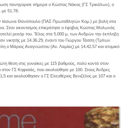
ργάνωση πανηγύρισε σήμερα ο Κώστας Νάκος (ΓΣ Τρικάλων), ο
 με 51.78.
τον Ιάσωνα Θανόπουλο (ΠΑΣ Πρωταθλητών Κομ.) με βολή στα
μέτρα. Στον ακοντισμός επικράτησε ο έφηβος Κώστας Μυλωνάς
οτελεί ρεκόρ του. Τέλος στα 5.000 μ. των Ανδρών την έκπληξη
αν νικητής με 14.36.29, έναντι του Γιώργου Τάσση (Τρίτων
ρίτη ο Μάριος Αναγνώστου (Αν. Λαμίας) με 14.42.57 και ατομικό
τη θέση στις γυναίκες με 115 βαθμούς, πολύ κοντά στον
 στον ΓΣ Κηφισιάς, που ακολούθησε με 100. Στους Άνδρες
1,5 και ακολούθησαν ο ΓΣ Ελευθέριος Βενιζέλος με 107 και ο