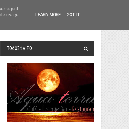
οτελέσματα και βαθμολογία
»
Α' Αιτ/νίας - 7η αγωνιστική: Αποτελέσματα 
user-agent
rate usage
LEARN MORE
GOT IT
ΠΟΔΟΣΦΑΙΡΟ