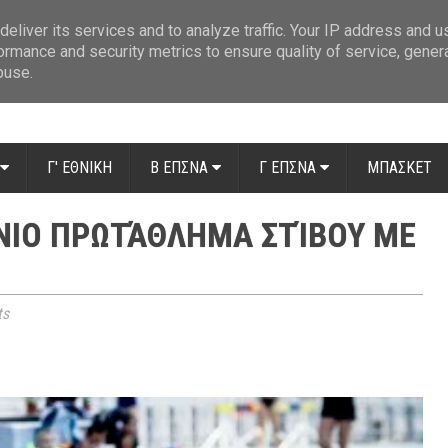
ue: Οι διαιτητές της 14ης αγωνιστικής
»
Β' Αιτ/νίας - 7η αγωνιστική: Απ
eliver its services and to analyze traffic. Your IP address and 
ormance and security metrics to ensure quality of service, gene
buse.
Γ' ΕΘΝΙΚΗ
Β ΕΠΣΝΑ
Γ ΕΠΣΝΑ
ΜΠΑΣΚΕΤ
ΝΙΟ ΠΡΩΤΆΘΛΗΜΑ ΣΤΊΒΟΥ ΜΕ
ts