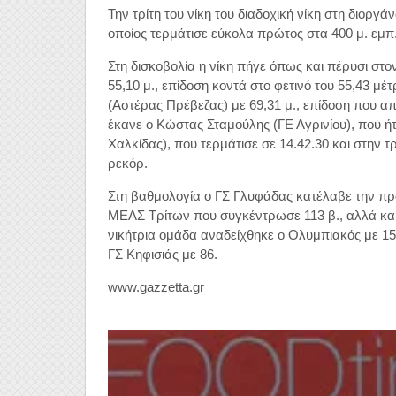
Την τρίτη του νίκη του διαδοχική νίκη στη διο
οποίος τερμάτισε εύκολα πρώτος στα 400 μ. εμπ.
Στη δισκοβολία η νίκη πήγε όπως και πέρυσι σ
55,10 μ., επίδοση κοντά στο φετινό του 55,43 
(Αστέρας Πρέβεζας) με 69,31 μ., επίδοση που απ
έκανε ο Κώστας Σταμούλης (ΓΕ Αγρινίου), που ήτ
Χαλκίδας), που τερμάτισε σε 14.42.30 και στην τ
ρεκόρ.
Στη βαθμολογία ο ΓΣ Γλυφάδας κατέλαβε την πρώ
ΜΕΑΣ Τρίτων που συγκέντρωσε 113 β., αλλά και
νικήτρια ομάδα αναδείχθηκε ο Ολυμπιακός με 15
ΓΣ Κηφισιάς με 86.
www.gazzetta.gr