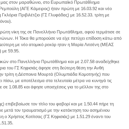
 μας στον μαραθώνιο, στο Ευρωπαϊκό Πρωτάθλημα
εμπούλη (ΑΓΕ Κάμειρος) ήταν πρώτη με 16.03.92 και νέο
 Γκλόρια Πριβιλέτζιο (ΓΣ Γλυφάδας) με 16.52.33. τρίτη με
όνου).
πρώτη νίκη της σε Πανελλήνιο Πρωτάθλημα, αφού τερμάτισε σε
Αγώνων. Η Τόκα θα μπορούσε να είχε πετύχει επίδοση κάτω από
 Δεύτερη με νέο ατομικό ρεκόρ ηταν η Μαρία Λιτσένη (ΜΕΑΣ
 με 59.95.
νικών στο Πανελλήνιο Πρωτάθλημα και με 2.07.58 αναδείχθηκε
τρια του ΓΣ Κηφισιάς άφησε στη δεύτερη θέση την Ανθή
την τρίτη η Δέσποινα Μουρτά (Ολυμπιάδα Κομοτηνής) που
ι πίσω, με αποτέλεσμα στα τελευταία μέτρα να κυνηγά τις
 σε 1.08.85 και άφησε υποσχέσεις για το μέλλον της στο
 επιβεβαίωσε τον τίτλο του φαβορί και με 1.50.44 πήρε τη
ε μετά τον τραυματισμό με την κατάκτηση του ασημένιου
η ο Χρήστος Κοτίτσας (ΓΣ Κηφισιάς) με 1.51.29 έναντι του
.51.35.