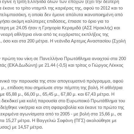
και έγινε η τρίτη Ελληνίδα όλων των εποχών (έχει την δεύτερη
έκανε το τρίτο νταμπλ της καριέρας της, αφού το 2012 και το
Μπελιμπασάκη, η οποία δεν έμεινε απόλυτα ικανοποιημένη από
γήσει ακόμη καλύτερες επιδόσεις, έπιασε το όριο για το
ερη με 24.05 ήταν η Γρηγορία Κεραμιδά (ΑΣΣ Ηρακλής) και
 νεαρή αθλήτρια είναι από τις ευχάριστες εκπλήξεις της
, όσο και στα 200 μέτρα. Η νεάνιδα Αρτεμις Αναστασίου (Σχολή
 πρώτη του νίκη σε Πανελλήνιο Πρωτάθλημα ανοιχτού στα 200
πάς (ΕΚΑ Δωδώνη) με 21.44 (-0,5) και τρίτος ο Γιώργος Λέκκος
δανικά την παρουσία της στον απογευματινό πρόγραμμα, αφού
 μ., επίδοση που σημείωσε στην πέμπτη της βολή. Η αθλήτρια
ε 65,88 μ., 66,00 μ., 65,45 μ., 67,80 μ. και 67,43 μέτρα. Η
αι διεκδικεί μια καλή παρουσία στο Ευρωπαικό Πρωτάθλημα του
είχθηκε νικήτρια και στη σφαιροβολία και έκανε το πρώτο της
εκριμένα αγωνίσματα από το 2005 - με βολή στα 15,66 μ., σε
στα 15,27 μέτρα. Η Βαγγελιώ Σοφάνη (ΠΓΣ) ακολούθησε με
ουσας) με 14,57 μέτρα.