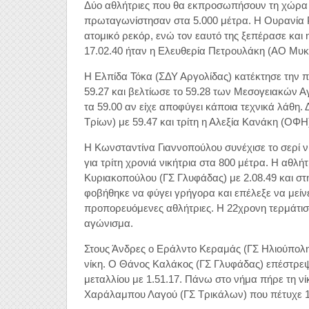
Δύο αθλήτριες που θα εκπροσωπήσουν τη χώρα
πρωταγωνίστησαν στα 5.000 μέτρα. Η Ουρανία Ρ
ατομικό ρεκόρ, ενώ τον εαυτό της ξεπέρασε και η
17.02.40 ήταν η Ελευθερία Πετρουλάκη (ΑΟ Μυκ
Η Ελπίδα Τόκα (ΣΔΥ Αργολίδας) κατέκτησε την 
59.27 και βελτίωσε το 59.28 των Μεσογειακών 
τα 59.00 αν είχε αποφύγει κάποια τεχνικά λάθη.
Τρίων) με 59.47 και τρίτη η Αλεξία Κανάκη (ΟΦΗ)
Η Κωνσταντίνα Γιαννοπούλου συνέχισε το σερί 
για τρίτη χρονιά νικήτρια στα 800 μέτρα. Η αθλή
Κυριακοπούλου (ΓΣ Γλυφάδας) με 2.08.49 και σ
φοβήθηκε να φύγει γρήγορα και επέλεξε να μείνε
προπορευόμενες αθλήτριες. Η 22χρονη τερμάτισε
αγώνισμα.
Στους Άνδρες ο Εράλντο Κεραμάς (ΓΣ Ηλιούπολης)
νίκη. Ο Θάνος Καλάκος (ΓΣ Γλυφάδας) επέστρεψ
μεταλλίου με 1.51.17. Πάνω στο νήμα πήρε τη νίκ
Χαράλαμπου Λαγού (ΓΣ Τρικάλων) που πέτυχε 1