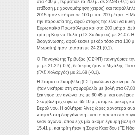
στα 400 μ., τερμάτισε τα 200 μ. σε 22.98 (-0,1) 
επίδοση με χρονομέτρηση χειρός) και παράλληλα 
2015 ήταν νικήτρια σε 100 μ. και 200 μέτρα. Η 
την παρουσία της, αφού στόχος της είναι να κυνη
Ευρωπαϊκό Πρωτάθλημα και στα 200 μέτρα. Δεύτ
τρίτη η Κορίνα Πολίτη (ΓΣ Χαιδαρίου) με 24.07. Η
διοργάνωσης, αφού έκανε ρεκόρ τόσο στα 100 μ.
Μωραίτη) ήταν τέταρτη με 24.21 (0,1).
Ο Παναγιώτης Τριβυζάς (ΟΣΦΠ) πανηγύρισε την
μ. με 21.22 (-0,5), δεύτερος ήταν ο Μιχάλης Παπ
(ΓΑΣ Χολαργός) με 21.68 (-0,1).
Η Σταματία Σκαρβέλη (ΓΣ Τρικάλων) ξεκίνησε ι
ήταν νικήτρια στη σφυροβολία με βολή στα 67,80
ξεκίνησε τον αγώνα της με 60,45 μ. και συνέχισε μ
Σκαρβέλη έχει φέτος 69,10 μ., ατομικό ρεκόρ, κ
Βερολίνου. Η αθλήτρια λίγες ώρες αργότερα αναδ
νταμπλ στη διοργάνωση - και το πρώτο στα συγκ
έναν αγώνα, όπου είχε μία ακόμη έγκυρη βολή 
15,41 μ. και τρίτη ήταν η Σοφία Καισίδου (ΓΕ Νά