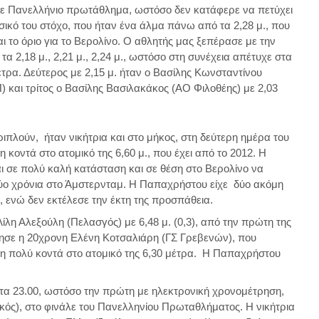
σε Πανελλήνιο πρωτάθλημα, ωστόσο δεν κατάφερε να πετύχει
σικό του στόχο, που ήταν ένα άλμα πάνω από τα 2,28 μ., που
και το όριο για το Βερολίνο. Ο αθλητής μας ξεπέρασε με την
τα 2,18 μ., 2,21 μ., 2,24 μ., ωστόσο στη συνέχεια απέτυχε στα
έτρα. Δεύτερος με 2,15 μ. ήταν ο Βασίλης Κωνσταντίνου
 και τρίτος ο Βασίλης Βασιλακάκος (ΑΟ Φιλοθέης) με 2,03
ιπλούν, ήταν νικήτρια και στο μήκος, στη δεύτερη ημέρα του
κοντά στο ατομικό της 6,60 μ., που έχει από το 2012. Η
ι σε πολύ καλή κατάσταση και σε θέση στο Βερολίνο να
δύο χρόνια στο Άμστερνταμ. Η Παπαχρήστου είχε δύο ακόμη
2), ενώ δεν εκτέλεσε την έκτη της προσπάθεια.
λη Αλεξούλη (Πελασγός) με 6,48 μ. (0,3), από την πρώτη της
σε η 20χρονη Ελένη Κοτσαλιάρη (ΓΣ Γρεβενών), που
οση πολύ κοντά στο ατομικό της 6,30 μέτρα. Η Παπαχρήστου
 τα 23.00, ωστόσο την πρώτη με ηλεκτρονική χρονομέτρηση,
ς), στο φινάλε του Πανελληνίου Πρωταθλήματος. Η νικήτρια