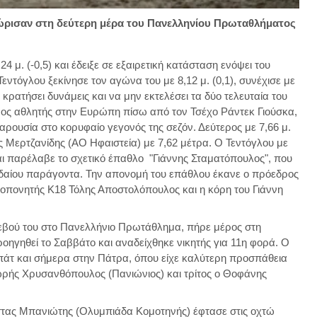
ώρισαν στη δεύτερη μέρα του Πανελληνίου Πρωταθλήματος
4 μ. (-0,5) και έδειξε σε εξαιρετική κατάσταση ενόψει του
τόγλου ξεκίνησε τον αγώνα του με 8,12 μ. (0,1), συνέχισε με
 να κρατήσει δυνάμεις και να μην εκτελέσει τα δύο τελευταία του
τερος αθλητής στην Ευρώπη πίσω από τον Τσέχο Ράντεκ Γιούσκα,
παρουσία στο κορυφαίο γεγονός της σεζόν. Δεύτερος με 7,66 μ.
ς Μερτζανίδης (ΑΟ Ηφαιστεία) με 7,62 μέτρα. Ο Τεντόγλου με
αι παρέλαβε το σχετικό έπαθλο "Γιάννης Σταματόπουλος", που
ουδαίου παράγοντα. Την απονομή του επάθλου έκανε ο πρόεδρος
πονητής Κ18 Τόλης Αποστολόπουλος και η κόρη του Γιάννη
εβού του στο Πανελλήνιο Πρωτάθλημα, πήρε μέρος στη
οηγηθεί το Σαββάτο και αναδείχθηκε νικητής για 11η φορά. Ο
άτ και σήμερα στην Πάτρα, όπου είχε καλύτερη προσπάθεια
δωρής Χρυσανθόπουλος (Πανιώνιος) και τρίτος ο Θοφάνης
ας Μπανιώτης (Ολυμπιάδα Κομοτηνής) έφτασε στις οχτώ