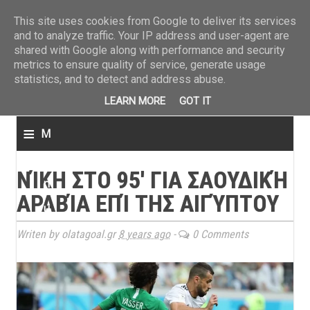
ΤΕΛΕΥΤΑΙΑ ΝΕΑ
»
Παναιτωλικός: Τα εισιτήρια με ΠΑΟΚ
»
Super League: Οι διαιτ
This site uses cookies from Google to deliver its services
and to analyze traffic. Your IP address and user-agent are
shared with Google along with performance and security
metrics to ensure quality of service, generate usage
statistics, and to detect and address abuse.
LEARN MORE
GOT IT
≡
M
e
ΝΊΚΗ ΣΤΟ 95' ΓΙΑ ΣΑΟΥΔΙΚΉ
n
ΑΡΑΒΊΑ ΕΠΊ ΤΗΣ ΑΙΓΎΠΤΟΥ
u
Writen by olatagoal.gr
8 years ago
-
0 Comments