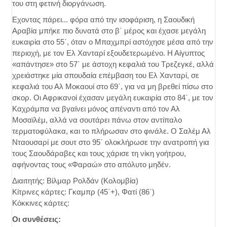
του στη φετινή διοργάνωση.
Εχοντας πάρει... φόρα από την ισοφάριση, η Σαουδική
Αραβία μπήκε πιο δυνατά στο β΄ μέρος και έχασε μεγάλη
ευκαιρία στο 55΄, όταν ο Μπαχμπρί αστόχησε μέσα από την
περιοχή, με τον Ελ Χανταρί εξουδετερωμένο. Η Αίγυπτος
«απάντησε» στο 57΄ με άστοχη κεφαλιά του Τρεζεγκέ, αλλά
χρειάστηκε μία σπουδαία επέμβαση του Ελ Χανταρί, σε
κεφαλιά του Αλ Μοκαουί στο 69΄, για να μη βρεθεί πίσω στο
σκορ. Οι Αφρικανοί έχασαν μεγάλη ευκαιρία στο 84΄, με τον
Καχράμπα να βγαίνει μόνος απέναντι από τον Αλ
Μοσαϊλέμ, αλλά να σουτάρει πάνω στον αντίπαλο
τερματοφύλακα, και το πλήρωσαν στο φινάλε. Ο Σαλέμ Αλ
Νταουσαρί με σουτ στο 95΄ ολοκλήρωσε την ανατροπή για
τους Σαουδάραβες και τους χάρισε τη νίκη γοήτρου,
αφήνοντας τους «Φαραώ» στο απόλυτο μηδέν.
Διαιτητής: Βίλμαρ Ρολδάν (Κολομβία)
Κίτρινες κάρτες: Γκαμπρ (45΄+), Φατί (86΄)
Κόκκινες κάρτες:
Οι συνθέσεις: