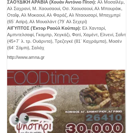
ΣΑΟΥΔΙΚΗ ΑΡΑΒΙΑ (Χουάν Αντόνιο Πίτσι):
Αλ Μοσαϊλέμ,
Αλ Σαχρανί, Μ. Χαουσαουί, Οσ. Χαουσαουί, Αλ Μπουράικ,
Οταΐφ, Αλ Μοκαουί, Αλ Φαράζ, Αλ Νταουσαρί, Μπαχμπρί
(65΄ Ασίρι), Αλ Μουαλάντ (79΄ Αλ Σεχερί)
ΑΙΓΥΠΤΟΣ (Έκτορ Ραούλ Κούπερ):
Ελ Χανταρί,
Αμπντελσαφί, Γκαμπρ, Χεγκάζι, Φατί, Χαμέντ, Ελνενί, Σαΐντ
(45+7΄ λ. τρ. Ουάρντα), Τρεζεγκέ (81΄ Καχράμπα), Μοσέν
(64΄ Σόμπι), Σαλάχ
http://www.amna.gr