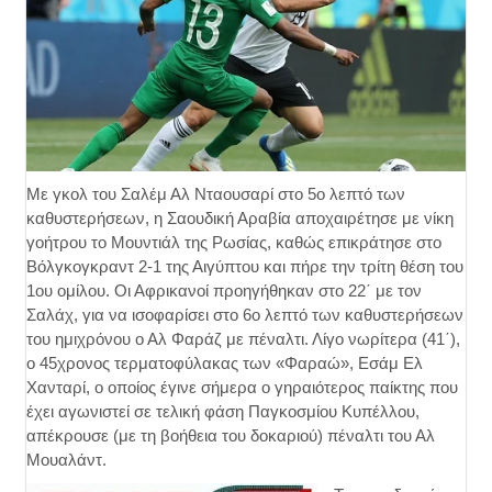
Με γκολ του Σαλέμ Αλ Νταουσαρί στο 5ο λεπτό των
καθυστερήσεων, η Σαουδική Αραβία αποχαιρέτησε με νίκη
γοήτρου το Μουντιάλ της Ρωσίας, καθώς επικράτησε στο
Βόλγκογκραντ 2-1 της Αιγύπτου και πήρε την τρίτη θέση του
1ου ομίλου. Οι Αφρικανοί προηγήθηκαν στο 22΄ με τον
Σαλάχ, για να ισοφαρίσει στο 6ο λεπτό των καθυστερήσεων
του ημιχρόνου ο Αλ Φαράζ με πέναλτι. Λίγο νωρίτερα (41΄),
ο 45χρονος τερματοφύλακας των «Φαραώ», Εσάμ Ελ
Χανταρί, ο οποίος έγινε σήμερα ο γηραιότερος παίκτης που
έχει αγωνιστεί σε τελική φάση Παγκοσμίου Κυπέλλου,
απέκρουσε (με τη βοήθεια του δοκαριού) πέναλτι του Αλ
Μουαλάντ.