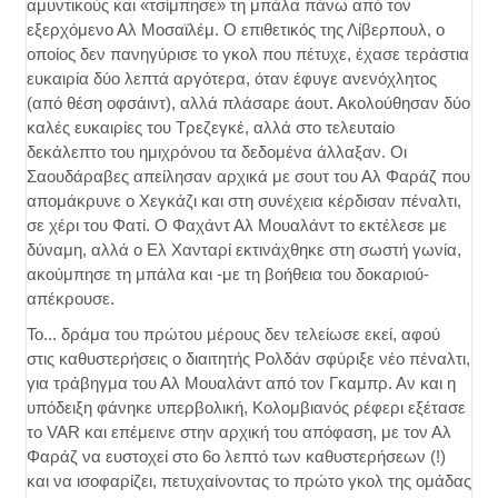
αμυντικούς και «τσίμπησε» τη μπάλα πάνω από τον
εξερχόμενο Αλ Μοσαϊλέμ. Ο επιθετικός της Λίβερπουλ, ο
οποίος δεν πανηγύρισε το γκολ που πέτυχε, έχασε τεράστια
ευκαιρία δύο λεπτά αργότερα, όταν έφυγε ανενόχλητος
(από θέση οφσάιντ), αλλά πλάσαρε άουτ. Ακολούθησαν δύο
καλές ευκαιρίες του Τρεζεγκέ, αλλά στο τελευταίο
δεκάλεπτο του ημιχρόνου τα δεδομένα άλλαξαν. Οι
Σαουδάραβες απείλησαν αρχικά με σουτ του Αλ Φαράζ που
απομάκρυνε ο Χεγκάζι και στη συνέχεια κέρδισαν πέναλτι,
σε χέρι του Φατί. Ο Φαχάντ Αλ Μουαλάντ το εκτέλεσε με
δύναμη, αλλά ο Ελ Χανταρί εκτινάχθηκε στη σωστή γωνία,
ακούμπησε τη μπάλα και -με τη βοήθεια του δοκαριού-
απέκρουσε.
Το... δράμα του πρώτου μέρους δεν τελείωσε εκεί, αφού
στις καθυστερήσεις ο διαιτητής Ρολδάν σφύριξε νέο πέναλτι,
για τράβηγμα του Αλ Μουαλάντ από τον Γκαμπρ. Αν και η
υπόδειξη φάνηκε υπερβολική, Κολομβιανός ρέφερι εξέτασε
το VAR και επέμεινε στην αρχική του απόφαση, με τον Αλ
Φαράζ να ευστοχεί στο 6ο λεπτό των καθυστερήσεων (!)
και να ισοφαρίζει, πετυχαίνοντας το πρώτο γκολ της ομάδας