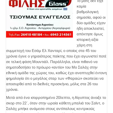
Το ματς δεν είχε
καμία
βαθμολογική
σημασία, αφού οι
δύο ομάδες είχαν
ήδη αποκλειστεί,
απέκτησε όμως
ιστορική αξία
χάρη στη
συμμετοχή του Εσάμ Ελ Χανταρί, ο οποίος στα 45 του
χρόνια έγινε ο γηραιότερος παίκτης που έχει αγωνιστεί ποτέ
σε τελική φάση Μουντιάλ. Παράλληλα, είναι πιθανό να
σηματοδοτήσει το πρόωρο «αντίο» του Μο Σαλάχ στην
εθνική ομάδα της χώρας του, καθώς έχει αναπτυχθεί έντονη
φημολογία ότι ο μεγάλος σταρ των «Φαραώ» σκοπεύει να
αποσυρθεί από το διεθνές προσκήνιο, μόλις στα 26 του
χρόνια.
Μετά από ένα ισορροπημένο 20λεπτο, η Αίγυπτος άνοιξε το
σκορ στο 22΄, όταν στην ωραία κάθετη μπαλιά του Σαϊντ, ο
Σαλάχ μπήκε ανάμεσα στους αντίπαλους κεντρικούς