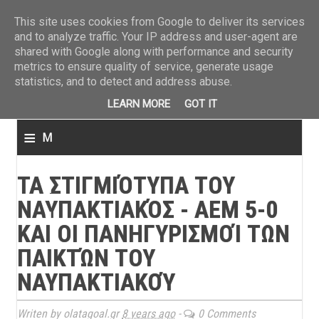
ΤΕΛΕΥΤΑΙΑ ΝΕΑ
»
Παναιτωλικός: Τα εισιτήρια με ΠΑΟΚ
»
Super League: Οι διαιτ
This site uses cookies from Google to deliver its services
and to analyze traffic. Your IP address and user-agent are
shared with Google along with performance and security
metrics to ensure quality of service, generate usage
statistics, and to detect and address abuse.
LEARN MORE
GOT IT
≡
M
e
ΤΑ ΣΤΙΓΜΙΌΤΥΠΑ ΤΟΥ
n
ΝΑΥΠΑΚΤΙΑΚΌΣ - ΑΕΜ 5-0
u
ΚΑΙ ΟΙ ΠΑΝΗΓΥΡΙΣΜΟΊ ΤΩΝ
ΠΑΙΚΤΏΝ ΤΟΥ
ΝΑΥΠΑΚΤΙΑΚΟΎ
Writen by olatagoal.gr
8 years ago
-
0 Comments