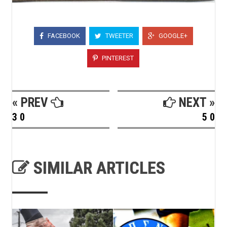
FACEBOOK
TWEETER
GOOGLE+
PINTEREST
« PREV
NEXT »
3 0
5 0
SIMILAR ARTICLES