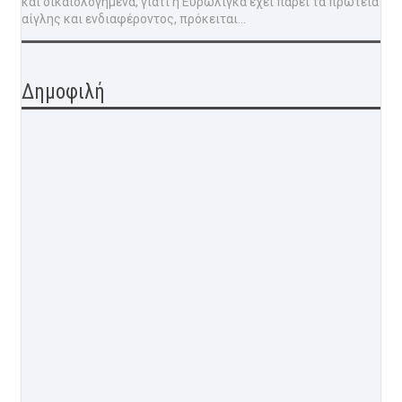
και δικαιολογημένα, γιατί η Ευρωλίγκα έχει πάρει τα πρωτεία
αίγλης και ενδιαφέροντος, πρόκειται...
Δημοφιλή