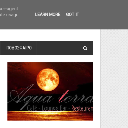
οτελέσματα και βαθμολογία
»
Α' Αιτ/νίας - 7η αγωνιστική: Αποτελέσματα 
user-agent
rate usage
LEARN MORE
GOT IT
ΠΟΔΟΣΦΑΙΡΟ