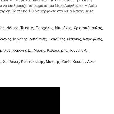
 να διπλασιάζει τα τέρματα του Νέου Αμφίλοχου. Η Δόξα
αρίδη. Το τελικό 1-3 διαμόρφωσε στο 68' ο Νάκος με το
ας, Νάσιος, Τσιέπας, Πασχάλης, Νιτσιάκος, Χριστακόπουλος,
ράσχης, Μιχάλης, Μπούτζας, Κονδύλης, Νούγιας, Καραφλιάς,
ηλάς, Κοκόνης Ε., Μάλης, Καλοκαίρης, Τσούνης Α.,
ς Σ., Ρόκος, Κωστακιώτης, Μακρής, Ζοτάι, Κούσης, Λίλα,