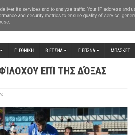
ue: Οι διαιτητές της 14ης αγωνιστικής
»
Β' Αιτ/νίας - 7η αγωνιστική: Απ
eliver its services and to analyze traffic. Your IP address and 
ormance and security metrics to ensure quality of service, gene
buse.
Γ' ΕΘΝΙΚΗ
Β ΕΠΣΝΑ
Γ ΕΠΣΝΑ
ΜΠΑΣΚΕΤ
ΦΊΛΟΧΟΥ ΕΠΊ ΤΗΣ ΔΌΞΑΣ
ts