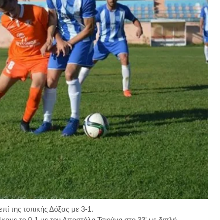
πί της τοπικής Δόξας με 3-1.
κανε το 0-1 με τον Αποστόλη Τσιούνη στο 33' με διπλή