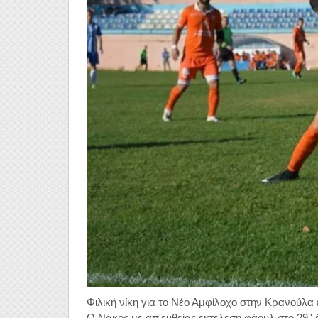
Φιλική νίκη για το Νέο Αμφίλοχο στην Κρανούλα ε
Ο Νάκος με απ'ευθείας εκτέλεση φάουλ στο 29'' έ