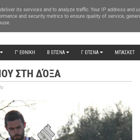
ue: Οι διαιτητές της 14ης αγωνιστικής
»
Β' Αιτ/νίας - 7η αγωνιστική: Απ
eliver its services and to analyze traffic. Your IP address and 
ormance and security metrics to ensure quality of service, gene
buse.
Γ' ΕΘΝΙΚΗ
Β ΕΠΣΝΑ
Γ ΕΠΣΝΑ
ΜΠΑΣΚΕΤ
ΟΥ ΣΤΗ ΔΌΞΑ
ts