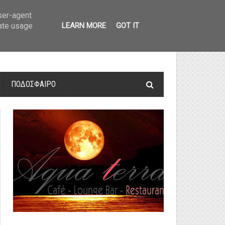
οτελέσματα και βαθμολογία
»
Α' Αιτ/νίας - 7η αγωνιστική: Αποτελέσματα 
user-agent
rate usage
LEARN MORE
GOT IT
ΠΟΔΟΣΦΑΙΡΟ