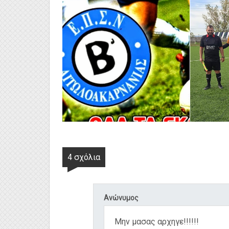
4 σχόλια
Ανώνυμος
Μην μασας αρχηγε!!!!!!