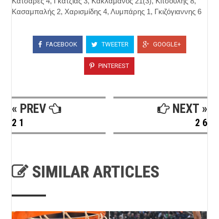
Κατσαρές 4, Γκατζιάς 3, Κακλαμάνος 21(3), Κιτσούλης 8,
Κασαμπαλής 2, Χαρισμίδης 4, Λυμπάρης 1, Γκιζόγιαννης 6
FACEBOOK
TWEETER
GOOGLE+
PINTEREST
« PREV
NEXT »
2 1
2 6
SIMILAR ARTICLES