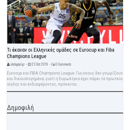
Τι έκαναν οι Ελληνικές ομάδες σε Eurocup και Fiba
Champions League
olatagoal.gr -
23 Oct 2019 -
0 Comments
Eurocup και FIBA Champions League. Για όσους δεν γνωρίζουν
και δικαιολογημένα, γιατί η Ευρωλίγκα έχει πάρει τα πρωτεία
αίγλης και ενδιαφέροντος, πρόκειται...
Δημοφιλή