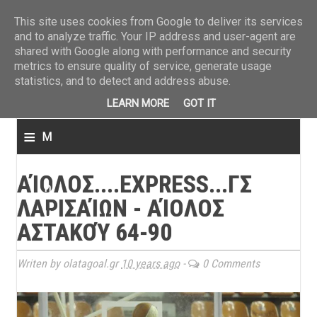
ΤΕΛΕΥΤΑΙΑ ΝΕΑ
»
Παναιτωλικός: Τα εισιτήρια με ΠΑΟΚ
»
Super League: Οι διαιτ
This site uses cookies from Google to deliver its services
and to analyze traffic. Your IP address and user-agent are
shared with Google along with performance and security
metrics to ensure quality of service, generate usage
statistics, and to detect and address abuse.
LEARN MORE
GOT IT
≡
M
e
ΑΊΟΛΟΣ....EXPRESS...ΓΣ
n
ΛΑΡΙΣΑΊΩΝ - ΑΊΟΛΟΣ
u
ΑΣΤΑΚΟΎ 64-90
Writen by olatagoal.gr
10 years ago
-
0 Comments