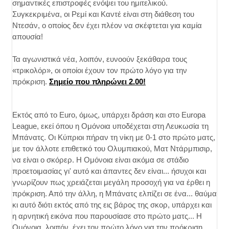
σημαντικές επιστροφές ενόψει του ημιτελικού.
Συγκεκριμένα, οι Ρεμί και Καντέ είναι στη διάθεση του
Ντεσάν, ο οποίος δεν έχει πλέον να σκέφτεται για καμία
απουσία!
Τα αγωνιστικά νέα, λοιπόν, ευνοούν ξεκάθαρα τους
«τρικολόρ», οι οποίοι έχουν τον πρώτο λόγο για την
πρόκριση.
Σημείο που πληρώνει 2.00!
Εκτός από το Euro, όμως, υπάρχει δράση και στο Europa
League, εκεί όπου η Ομόνοια υποδέχεται στη Λευκωσία τη
Μπάνατς. Οι Κύπριοι πήραν τη νίκη με 0-1 στο πρώτο ματς,
με τον άλλοτε επιθετικό του Ολυμπιακού, Ματ Ντάρμπισιρ,
να είναι ο σκόρερ. Η Ομόνοια είναι ακόμα σε στάδιο
προετοιμασίας γι' αυτό και άπαντες δεν είναι... ήσυχοι και
γνωρίζουν πως χρειάζεται μεγάλη προσοχή για να έρθει η
πρόκριση. Από την άλλη, η Μπάνατς ελπίζει σε ένα... θαύμα
κι αυτό διότι εκτός από της εις βάρος της σκορ, υπάρχει και
η αρνητική εικόνα που παρουσίασε στο πρώτο ματς... Η
Ομόνοια, λοιπόν, έχει τον πρώτο λόγο για την πρόκριση,