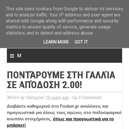
ΤΕΛΕΥΤΑΙΑ ΝΕΑ
»
Παναιτωλικός: Τα εισιτήρια με ΠΑΟΚ
»
Super League: Οι διαιτ
This site uses cookies from Google to deliver its services
and to analyze traffic. Your IP address and user-agent are
shared with Google along with performance and security
metrics to ensure quality of service, generate usage
statistics, and to detect and address abuse.
LEARN MORE
GOT IT
≡
M
e
ΠΟΝΤΆΡΟΥΜΕ ΣΤΗ ΓΑΛΛΊΑ
n
ΣΕ ΑΠΌΔΟΣΗ 2.00!
u
Writen by Olatagoal
10 years ago
-
0 Comments
Διαβάστε καθημερινά στο
Foxbet.gr
αναλύσεις και
προγνωστικά για όλους τους αγώνες στο ποδοσφαιρικό
κουπόνι στοιχήματος,
όπως και προγνωστικά για το
μπάσκετ!