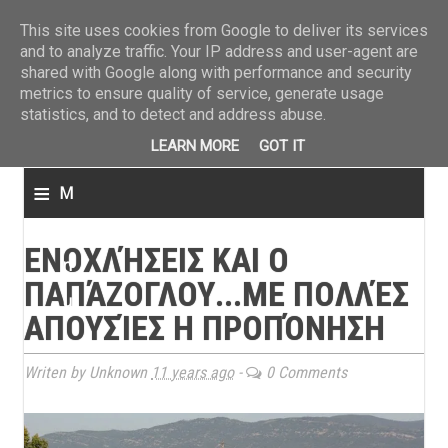
ΤΕΛΕΥΤΑΙΑ ΝΕΑ
»
Παναιτωλικός: Τα εισιτήρια με ΠΑΟΚ
»
Super League: Οι διαιτ
This site uses cookies from Google to deliver its services
and to analyze traffic. Your IP address and user-agent are
shared with Google along with performance and security
metrics to ensure quality of service, generate usage
statistics, and to detect and address abuse.
LEARN MORE
GOT IT
≡
M
e
ΕΝΟΧΛΉΣΕΙΣ ΚΑΙ Ο
n
ΠΑΠΆΖΟΓΛΟΥ...ΜΕ ΠΟΛΛΈΣ
u
ΑΠΟΥΣΊΕΣ Η ΠΡΟΠΌΝΗΣΗ
Writen by Unknown
11 years ago
-
0 Comments