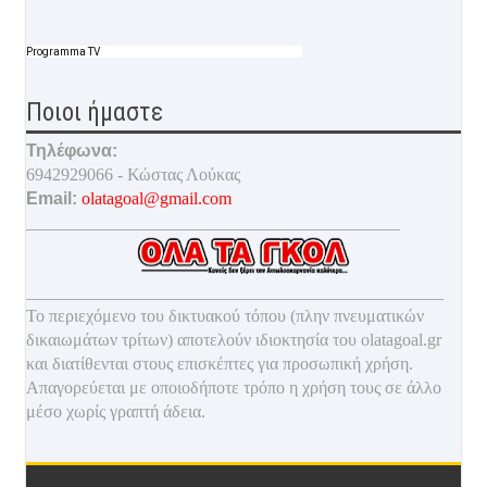
Programma TV
Ποιοι ήμαστε
Τηλέφωνα:
6942929066 - Κώστας Λούκας
Email:
olatagoal@gmail.com
___________________________________________
________________________________________________
Το περιεχόμενο του δικτυακού τόπου (πλην πνευματικών
δικαιωμάτων τρίτων) αποτελούν ιδιοκτησία του olatagoal.gr
και διατίθενται στους επισκέπτες για προσωπική χρήση.
Απαγορεύεται με οποιοδ
ήποτε τρόπο η χρήση τους σε άλλο
μέσο χωρίς γραπτή άδεια.