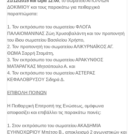
21/12/2015 και ώρα 12:00
, το σωματείο ΑΠΟΛΛΩΝ
ΔΟΚΙΜΙΟΥ και τους παρακάτω για πειθαρχικά
παραπτώματα:
1. Τον εκπρόσωπο του σωματείου ΦΛΟΓΑ
ΠΑΛΑΙΟΜΑΝΙΝΑΣ Ζώη Χρυσοβαλάντη και τον προπονητή
του ίδιου σωματείου Βασιλείου Χρήστο,
2. Τον προπονητή του σωματείου ΑΛΙΚΥΡΝΑΪΚΟΣ ΑΓ.
ΘΩΜΑ Σαρρή Σταμάτη,
3. Τον εκπρόσωπο του σωματείου ΑΡΑΚΥΝΘΟΣ
ΜΑΤΑΡΑΓΚΑΣ Μητσόπουλο Α. και
4. Τον εκπρόσωπο του σωματείου ΑΣΤΕΡΑΣ
ΚΕΦΑΛΟΒΡΥΣΟΥ Σιδηρά Δ.
ΕΠΙΒΟΛΗ ΠΟΙΝΩΝ
Η Πειθαρχική Επιτροπή της Ενώσεως, ομόφωνα
αποφασίζει και επιβάλλει τις παρακάτω ποινές:
1. Στον εκπρόσωπο του σωματείου ΑΚΑΔΗΜΙΑ
ΕΥΗΝΟΧΩΡΙΟΥ Μπέτσο Β., αποκλεισμό 2 αγωνιστικών και