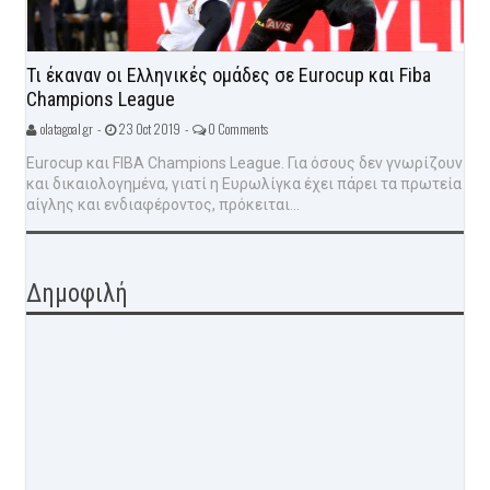
Τι έκαναν οι Ελληνικές ομάδες σε Eurocup και Fiba
Champions League
olatagoal.gr -
23 Oct 2019 -
0 Comments
Eurocup και FIBA Champions League. Για όσους δεν γνωρίζουν
και δικαιολογημένα, γιατί η Ευρωλίγκα έχει πάρει τα πρωτεία
αίγλης και ενδιαφέροντος, πρόκειται...
Δημοφιλή