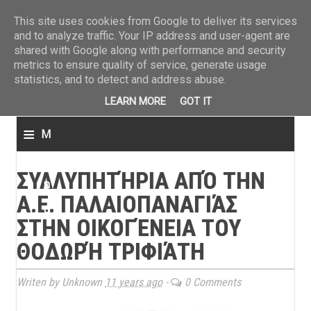
ΤΕΛΕΥΤΑΙΑ ΝΕΑ
»
Παναιτωλικός: Τα εισιτήρια με ΠΑΟΚ
»
Super League: Οι διαιτ
This site uses cookies from Google to deliver its services
and to analyze traffic. Your IP address and user-agent are
shared with Google along with performance and security
metrics to ensure quality of service, generate usage
statistics, and to detect and address abuse.
LEARN MORE
GOT IT
≡
M
e
ΣΥΛΛΥΠΗΤΉΡΙΑ ΑΠΌ ΤΗΝ
n
Α.Ε. ΠΑΛΑΙΟΠΑΝΑΓΙΆΣ
u
ΣΤΗΝ ΟΙΚΟΓΈΝΕΙΑ ΤΟΥ
ΘΟΔΩΡΉ ΤΡΙΦΙΆΤΗ
Writen by Unknown
11 years ago
-
0 Comments