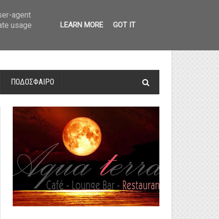
οτελέσματα και βαθμολογία
»
Α' Αιτ/νίας - 7η αγωνιστική: Αποτελέσματα 
user-agent
rate usage
LEARN MORE
GOT IT
ΠΟΔΟΣΦΑΙΡΟ