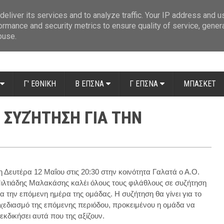
ue: Οι διαιτητές της 14ης αγωνιστικής
»
Β' Αιτ/νίας - 7η αγωνιστική: Απ
eliver its services and to analyze traffic. Your IP address and 
ormance and security metrics to ensure quality of service, gene
buse.
Γ' ΕΘΝΙΚΗ
Β ΕΠΣΝΑ
Γ ΕΠΣΝΑ
ΜΠΑΣΚΕΤ
Ή ΣΥΖΉΤΗΣΗ ΓΙΑ ΤΗΝ
η Δευτέρα 12 Μαΐου στις 20:30 στην κοινότητα Γαλατά ο Α.Ο.
ιλτιάδης Μαλακάσης καλέι όλους τους φιλάθλους σε συζήτηση
ια την επόμενη ημέρα της ομάδας. Η συζήτηση θα γίνει για το
χεδιασμό της επόμενης περιόδου, προκειμένου η ομάδα να
ιεκδικήσει αυτά που της αξίζουν.