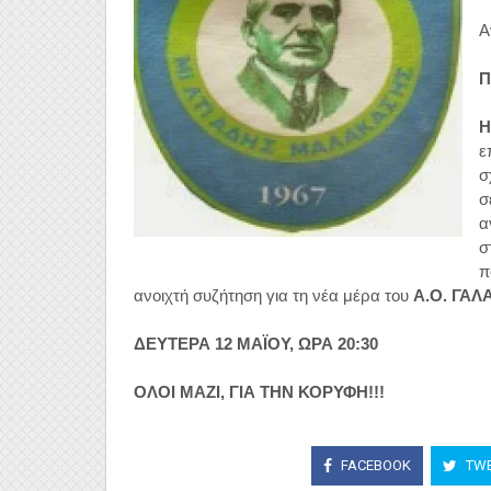
Α
Π
Η
ε
σ
σ
α
σ
π
ανοιχτή συζήτηση για τη νέα μέρα του
Α.Ο. ΓΑ
ΔΕΥΤΕΡΑ 12 ΜΑΪΟΥ, ΩΡΑ 20:30
ΟΛΟΙ ΜΑΖΙ, ΓΙΑ ΤΗΝ ΚΟΡΥΦΗ!!!
FACEBOOK
TWE