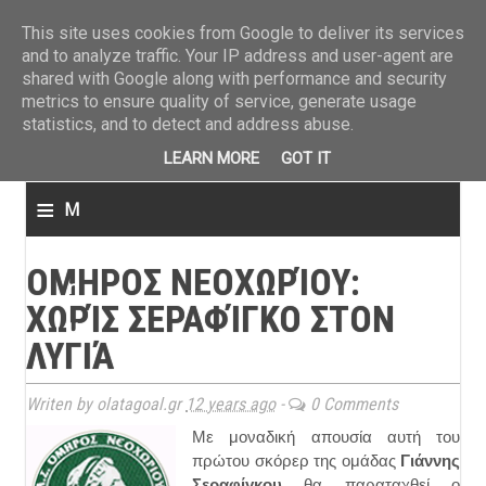
ΤΕΛΕΥΤΑΙΑ ΝΕΑ
»
Παναιτωλικός: Τα εισιτήρια με ΠΑΟΚ
»
Super League: Οι διαιτ
This site uses cookies from Google to deliver its services
and to analyze traffic. Your IP address and user-agent are
shared with Google along with performance and security
metrics to ensure quality of service, generate usage
statistics, and to detect and address abuse.
LEARN MORE
GOT IT
≡
M
e
ΟΜΗΡΟΣ ΝΕΟΧΩΡΊΟΥ:
n
ΧΩΡΊΣ ΣΕΡΑΦΊΓΚΟ ΣΤΟΝ
u
ΛΥΓΙΆ
Writen by olatagoal.gr
12 years ago
-
0 Comments
Με μοναδική απουσία αυτή του
πρώτου σκόρερ της ομάδας
Γιάννης
Σεραφίγκου
θα παραταχθεί ο