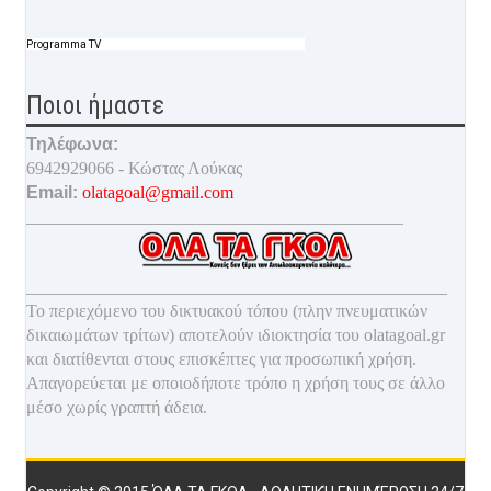
Programma TV
Ποιοι ήμαστε
Τηλέφωνα:
6942929066 - Κώστας Λούκας
Email:
olatagoal@gmail.com
___________________________________________
________________________________________________
Το περιεχόμενο του δικτυακού τόπου (πλην πνευματικών
δικαιωμάτων τρίτων) αποτελούν ιδιοκτησία του olatagoal.gr
και διατίθενται στους επισκέπτες για προσωπική χρήση.
Απαγορεύεται με οποιοδ
ήποτε τρόπο η χρήση τους σε άλλο
μέσο χωρίς γραπτή άδεια.