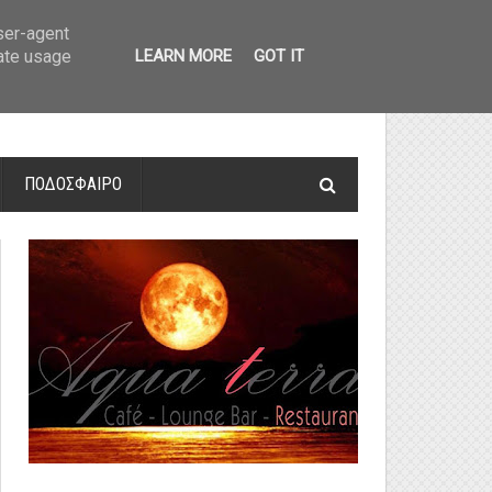
οτελέσματα και βαθμολογία
»
Α' Αιτ/νίας - 7η αγωνιστική: Αποτελέσματα 
user-agent
rate usage
LEARN MORE
GOT IT
ΠΟΔΟΣΦΑΙΡΟ