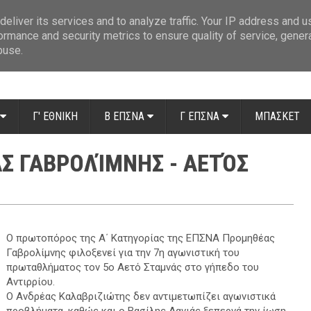
ue: Οι διαιτητές της 14ης αγωνιστικής
»
Β' Αιτ/νίας - 7η αγωνιστική: Απ
eliver its services and to analyze traffic. Your IP address and 
ormance and security metrics to ensure quality of service, gene
buse.
Γ' ΕΘΝΙΚΗ
Β ΕΠΣΝΑ
Γ ΕΠΣΝΑ
ΜΠΑΣΚΕΤ
Σ ΓΑΒΡΟΛΊΜΝΗΣ - ΑΕΤΌΣ
Ο πρωτοπόρος της Α΄ Κατηγορίας της ΕΠΣΝΑ Προμηθέας
Γαβρολίμνης φιλοξενεί για την 7η αγωνιστική του
πρωταθλήματος τον 5ο Αετό Σταμνάς στο γήπεδο του
Αντιρρίου.
Ο Ανδρέας Καλαβριζιώτης δεν αντιμετωπίζει αγωνιστικά