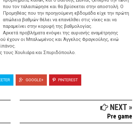
προβλήματα, καθώς και ο Βασίλης Δανιάς ξεπερνά την ίωση
που τον ταλαιπώρησε και θα βρίσκεται στην αποστολή. Ο
Προμηθέας που την προηγούμενη εβδομάδα είχε την πρώτη
απώλεια βαθμών θέλει να επανέλθει στις νίκες και να
παραμείνει στην κορυφή της βαθμολογίας.
Αρκετά προβλήματα ενόψει της αυριανής αναμέτρησης
μού έχουν οι Μπαλωμένος και Άγγελος Φραγκούλης, ενώ
ϊπάνος.
ύς τους Χουλιάρα και Σπυριδόπουλο.
ETER
GOOGLE+
PINTEREST
NEXT »
Pre game