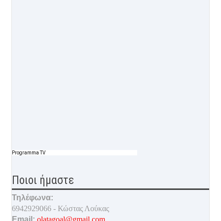
Programma TV
Ποιοι ήμαστε
Τηλέφωνα:
6942929066 - Κώστας Λούκας
Email:
olatagoal@gmail.com