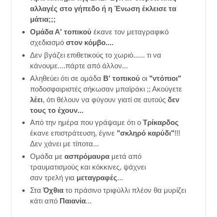
αλλαγές στο γήπεδο ή η Ένωση έκλεισε τα
μάτια;;;
Ομάδα Α' τοπικού
έκανε τον μεταγραφικό
σχεδιασμό
στον κόμβο....
Δεν βγάζει επιθετικούς το χωριό...... τι να
κάνουμε....πάρτε από άλλον...
Αληθεύει ότι σε ομάδα
Β' τοπικού
οι
"ντόπιοι"
ποδοσφαιριστές σήκωσαν μπαϊράκι ;; Ακούγετε
λέει
, ότι θέλουν να φύγουν γιατί σε αυτούς
δεν
τους το έχουν...
Από την ημέρα που γράψαμε ότι ο
Τρίκαρδος
έκανε επιστράτευση, έγινε
"σκληρό καρύδι"
!!!
Δεν χάνει με τίποτα...
Ομάδα με
ασπρόμαυρα
μετά από
τραυματισμούς και κόκκινες, ψάχνει
σαν τρελή για
μεταγραφές
...
Στα
Όχθια
το πράσινο τριφύλλι πλέον θα μυρίζει
κάτι από
Παιανία
...