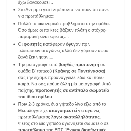
έχω ξανακούσει...
Στο Αντίρριο γιατί ντρέπονται να πουν ότι πάνε
για πρωτάθλημα;;;
Πολλά τα οικονομικά προβλήματα στην ομάδα.
Όσο όμως οι παίκτες βάζουν πλάτη ο στόχος-
παραμονή είναι εφικτός....
Οι
φοιτητές
κατάφεραν έφυγαν πριν
τελειώσουν οι αγώνες αλλά δεν γύρισαν αφού
ξανά ξεκίνησαν....
Την μεταγραφή από
βοηθός-προπονητή
σε
ομάδα Β' τοπικού
(Κράνης σε Παντάνασσα)
σας την είχαμε προαναγγείλει εδώ και πολύ
καιρό. Να σας πούμε άλλη μία μεταγραφή. Από
παίχτης,
προπονητής σε αντίπαλο σωματείο
του ίδιου ομίλου....
Πριν 2-3 χρόνια, ένα γήπεδο λίγο έξω από το
Μεσολόγγι είχε
απογοητευτεί
για αγώνες
πρωταθλήματος
λόγω ακαταλληλότητας
.
Φέτος στο ίδιο γήπεδο αγωνίζεται σωματείο σε
πρωτάθλημα της ΕΠΣ
.
Έγιναν διορθωτικές