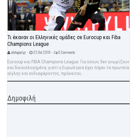
Τι έκαναν οι Ελληνικές ομάδες σε Eurocup και Fiba
Champions League
olatagoal.gr -
23 Oct 2019 -
0 Comments
Eurocup και FIBA Champions League. Για όσους δεν γνωρίζουν
και δικαιολογημένα, γιατί η Ευρωλίγκα έχει πάρει τα πρωτεία
αίγλης και ενδιαφέροντος, πρόκειται...
Δημοφιλή