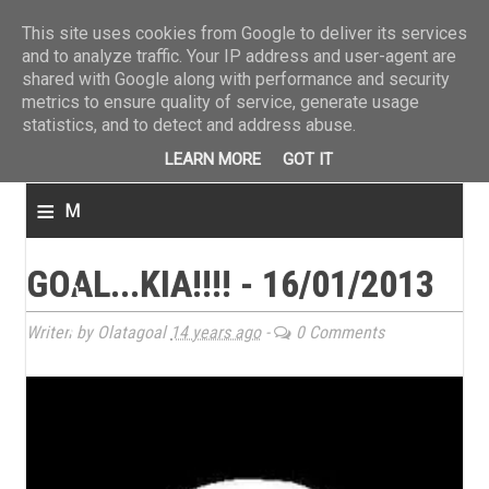
ΤΕΛΕΥΤΑΙΑ ΝΕΑ
»
Παναιτωλικός: Τα εισιτήρια με ΠΑΟΚ
»
Super League: Οι διαιτ
This site uses cookies from Google to deliver its services
and to analyze traffic. Your IP address and user-agent are
shared with Google along with performance and security
metrics to ensure quality of service, generate usage
statistics, and to detect and address abuse.
LEARN MORE
GOT IT
≡
M
e
GOAL...ΚΙΑ!!!! - 16/01/2013
n
u
Writen by Olatagoal
14 years ago
-
0 Comments