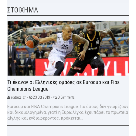
ΣΤΟΙΧΗΜΑ
Τι έκαναν οι Ελληνικές ομάδες σε Eurocup και Fiba
Champions League
olatagoal.gr -
23 Oct 2019 -
0 Comments
Eurocup και FIBA Champions League. Για όσους δεν γνωρίζουν
και δικαιολογημένα, γιατί η Ευρωλίγκα έχει πάρει τα πρωτεία
αίγλης και ενδιαφέροντος, πρόκειται...