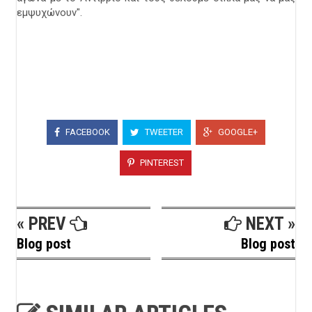
εμψυχώνουν".
FACEBOOK
TWEETER
GOOGLE+
PINTEREST
« PREV
NEXT »
Blog post
Blog post