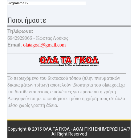
Programma TV
Ποιοι ήμαστε
Τηλέφωνα:
6942929066 - Κώστας Λούκας
Email:
olatagoal@gmail.com
___________________________________________
________________________________________________
Το περιεχόμενο του δικτυακού τόπου (πλην πνευματικών
δικαιωμάτων τρίτων) αποτελούν ιδιοκτησία του olatagoal.gr
και διατίθενται στους επισκέπτες για προσωπική χρήση.
Απαγορεύεται με οποιοδ
ήποτε τρόπο η χρήση τους σε άλλο
μέσο χωρίς γραπτή άδεια.
Copyright © 2015
ΌΛΑ ΤΑ ΓΚΟΛ - ΑΘΛΗΤΙΚΉ ΕΝΗΜΈΡΩΣΗ 24/7
All Right Reserved