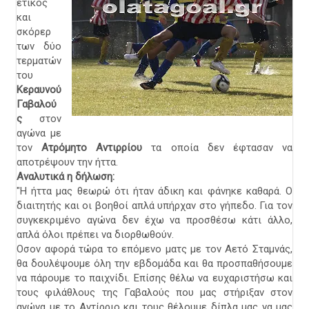
ετικός
και
σκόρερ
των δύο
τερματών
του
Κεραυνού
Γαβαλού
ς
στον
αγώνα με
τον
Ατρόμητο Αντιρρίου
τα οποία δεν έφτασαν να
αποτρέψουν την ήττα.
Αναλυτικά η δήλωση:
"Η ήττα μας θεωρώ ότι ήταν άδικη και φάνηκε καθαρά. Ο
διαιτητής και οι βοηθοί απλά υπήρχαν στο γήπεδο. Για τον
συγκεκριμένο αγώνα δεν έχω να προσθέσω κάτι άλλο,
απλά όλοι πρέπει να διορθωθούν.
Οσον αφορά τώρα το επόμενο ματς με τον Αετό Σταμνάς,
θα δουλέψουμε όλη την εβδομάδα και θα προσπαθήσουμε
να πάρουμε το παιχνίδι. Επίσης θέλω να ευχαριστήσω και
τους φιλάθλους της Γαβαλούς που μας στήριξαν στον
αγώνα με το Αντίρριο και τους θέλουμε δίπλα μας να μας