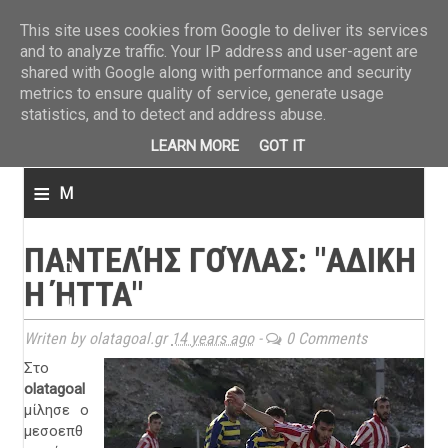
ΤΕΛΕΥΤΑΙΑ ΝΕΑ
»
Παναιτωλικός: Τα εισιτήρια με ΠΑΟΚ
»
Super League: Οι διαιτ
This site uses cookies from Google to deliver its services
and to analyze traffic. Your IP address and user-agent are
shared with Google along with performance and security
metrics to ensure quality of service, generate usage
statistics, and to detect and address abuse.
LEARN MORE
GOT IT
≡
M
e
ΠΑΝΤΕΛΉΣ ΓΟΎΛΑΣ: "ΑΔΙΚΗ
n
Η ΉΤΤΑ"
u
Writen by olatagoal.gr
14 years ago
-
0 Comments
Στο
olatagoal
μίλησε ο
μεσοεπθ