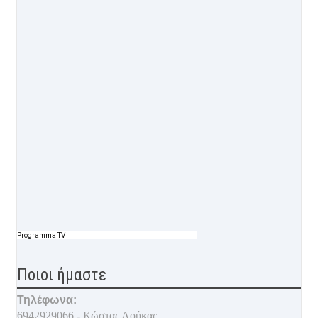
Programma TV
Ποιοι ήμαστε
Τηλέφωνα:
6942929066 - Κώστας Λούκας