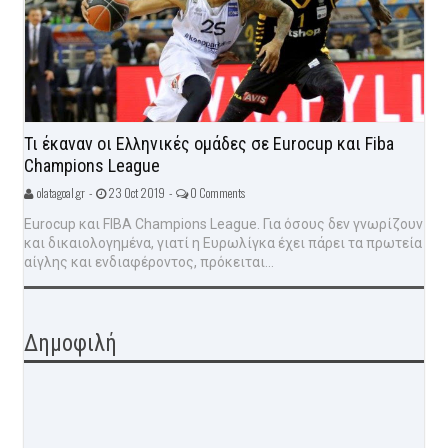
Τι έκαναν οι Ελληνικές ομάδες σε Eurocup και Fiba
Champions League
olatagoal.gr -
23 Oct 2019 -
0 Comments
Eurocup και FIBA Champions League. Για όσους δεν γνωρίζουν
και δικαιολογημένα, γιατί η Ευρωλίγκα έχει πάρει τα πρωτεία
αίγλης και ενδιαφέροντος, πρόκειται...
Δημοφιλή