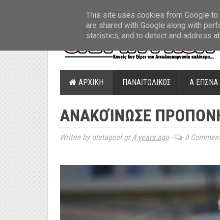
ΤΕΛΕΥΤΑΙΑ ΝΕΑ
»
Παναιτωλικός: Τα εισιτήρια με ΠΑΟΚ
»
Super Leag
This site uses cookies from Google to d
are shared with Google along with perf
statistics, and to detect and address a
ΑΡΧΙΚΗ
ΠΑΝΑΙΤΩΛΙΚΟΣ
Α ΕΠΣΝΑ
ΑΝΑΚΟΊΝΩΣΕ ΠΡΟΠΟΝ
Writen by olatagoal.gr
4 years ago
-
0 Commen