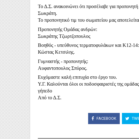
Το Δ.Σ. ανακοινώνει ότι προσέλαβε για προπονητή 
Σωκράτη.
Το προπονητικό τιμ του σωματείου μας αποτελείτα
Προπονητής Ομάδας ανδρών: 
Σωκράτης Τζωρτζοπουλος
Βοηθός - υπεύθυνος τερματοφυλάκων και Κ12-14:
Κώστας Κετσιλης.
Γυμναστής - προπονητής:
Αυφαντοπουλος Σπύρος.
Ευχόμαστε καλή επιτυχία στο έργο του.
Υ.Γ. Καλούνται όλοι οι ποδοσφαιριστές της ομάδας
γήπεδο
Από το Δ.Σ.
FACEBOOK
TWE