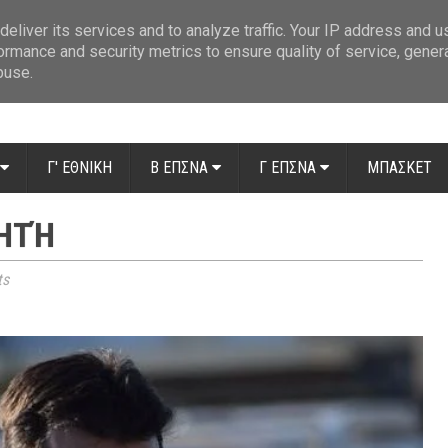
ue: Οι διαιτητές της 14ης αγωνιστικής
»
Β' Αιτ/νίας - 7η αγωνιστική: Απ
eliver its services and to analyze traffic. Your IP address and 
ormance and security metrics to ensure quality of service, gene
buse.
Γ' ΕΘΝΙΚΗ
Β ΕΠΣΝΑ
Γ ΕΠΣΝΑ
ΜΠΑΣΚΕΤ
ΗΤΉ
ts