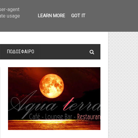
οτελέσματα και βαθμολογία
»
Α' Αιτ/νίας - 7η αγωνιστική: Αποτελέσματα 
user-agent
rate usage
LEARN MORE
GOT IT
ΠΟΔΟΣΦΑΙΡΟ