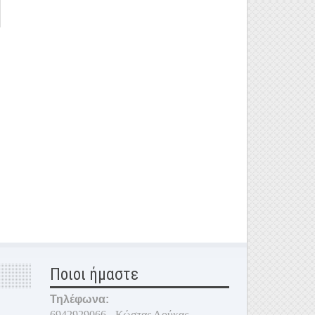
Ποιοι ήμαστε
Τηλέφωνα:
6942929066 - Κώστας Λούκας