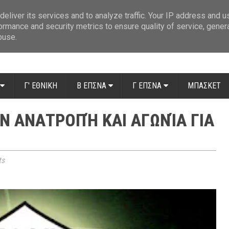
ue: Οι διαιτητές της 14ης αγωνιστικής
»
Β' Αιτ/νίας - 7η αγωνιστική: Απ
eliver its services and to analyze traffic. Your IP address and 
ormance and security metrics to ensure quality of service, gene
buse.
Γ' ΕΘΝΙΚΗ
Β ΕΠΣΝΑ
Γ ΕΠΣΝΑ
ΜΠΑΣΚΕΤ
Ν ΑΝΑΤΡΟΠΉ ΚΑΙ ΑΓΩΝΊΑ ΓΙΑ
ts