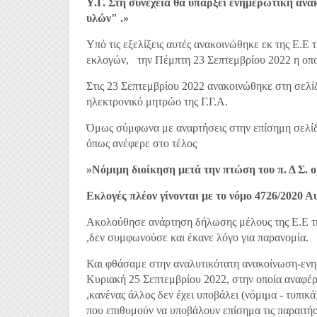
Υ.Γ. Στη συνέχεια θα υπάρξει ενημερωτική ανα
υλών" .»
Υπό τις εξελίξεις αυτές ανακοινώθηκε εκ της Ε.Ε
εκλογών, την Πέμπτη 23 Σεπτεμβρίου 2022 η οπο
Στις 23 Σεπτεμβρίου 2022 ανακοινώθηκε στη σελίδ
ηλεκτρονικό μητρώο της Γ.Γ.Α.
Όμως σύμφωνα με αναρτήσεις στην επίσημη σελίδ
όπως ανέφερε στο τέλος
»Νόμιμη διοίκηση μετά την πτώση του π. Δ Σ. ο
Εκλογές πλέον γίνονται με το νόμο 4726/2020 
Ακολούθησε ανάρτηση δήλωσης μέλους της Ε.Ε της
,δεν συμφωνούσε και έκανε λόγο για παρανομία.
Και φθάσαμε στην αναλυτικότατη ανακοίνωση-εν
Κυριακή 25 Σεπτεμβρίου 2022, στην οποία αναφέρο
,κανένας άλλος δεν έχει υποβάλει (νόμιμα - τυπικ
που επιθυμούν να υποβάλουν επίσημα τις παραιτή