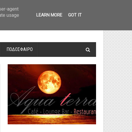
οτελέσματα και βαθμολογία
»
Α' Αιτ/νίας - 7η αγωνιστική: Αποτελέσματα 
user-agent
rate usage
LEARN MORE
GOT IT
ΠΟΔΟΣΦΑΙΡΟ