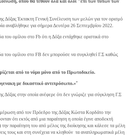
κοίνωση, όπου θα τεθούν όλα και όλοι "επί των τύπων των
 της Δόξας Έκτακτη Γενική Συνέλευση των μελών για τον ορισμό
ία αναβλήθηκε για σήμερα Δευτέρα 26 Σεπτεμβρίου 2022.
α του ομίλου στο Fb ότι η Δόξα εντάχθηκε οριστικά στο
α του ομίλου στο FB δεν μπορούσε να συγκληθεί Γ.Σ καθώς
ρίζεται από το νόμο μόνο από το Πρωτοδικείο.
Αυγενακη με δικαστικό αντιπρόσωπο.»΅
 Δόξας στην οποία ανέφερε ότι δεν γνώριζε για σύγκληση Γ.Σ
ημέρωση από τον Πρόεδρο της Δόξας Κώστα Κορδάτο την
νταν ότι εκτός από μια παραίτηση η οποία έγινε αποδεκτή
ά) την παραίτηση του από μέλος της διοίκησης και κάλεσε τα μέλη
σεις τους και στη συνέχεια να κληθούν τα αναπληρωματικά μέλη