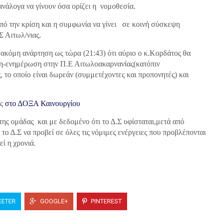
νάλογα να γίνουν όσα ορίζει η νομοθεσία.
πό την κρίση και η συμφωνία να γίνει σε κοινή σύσκεψη
Σ Αιτωλ/νιας.
ακόμη ανάρτηση ως τώρα (21:43) ότι αύριο ο κ.Κορδάτος θα
ψη-ενημέρωση στην Π.Ε Αιτωλοακαρνανίας(κατόπιν
το οποίο είναι δωρεάν (συμμετέχοντες και προπονητές) και
ις
στο ΔΟΞΑ Καινουργίου
ης ομάδας και με δεδομένο ότι το Δ.Σ υφίσταται,μετά από
ο Δ.Σ να προβεί σε όλες τις νόμιμες ενέργειες που προβλέπονται
ί η χρονιά.
ETER
GOOGLE+
PINTEREST