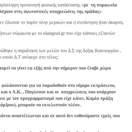
ν πρόσληψη προπονητή φυσικής κατάστασης «
με τη συμφωνία
τάσχουν στις αγωνιστικές υποχρεώσεις της ομάδας»
δεν έδωσαν το παρόν πλην μερικών και η συνάντηση ήταν άκαρπη.
σεων σύμφωνα με το olatagoal.gr που είχε κάποιες εξ'αυτών
νώθηκε η παραίτηση των μελών του Δ.Σ της Δόξας Καινουργίου ,
οποίο Δ.Τ ανέφερε στο τέλος:
ορεί να γίνει εφ εξής από την σήμερον που έλαβε χώρα
ό φυλάσσονται για να παραδοθούν στο νόμιμο εκπρόσωπο,
ς και ο Α.Κ. , Παγώνουν και οι υποχρεώσεις που υπάρχουν
ωνε με τον προγραμματισμό που είχε κάνει. Καμία πράξη
άρξουν), μπορούν να εκτελεστούν πλέον.
 πάντα αναστέλλονται και σε αυτό δεν ευθυνόμαστε εμείς που