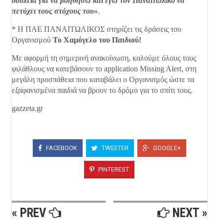
δουλειά για να βοηθήσω και εγώ τον Παναιτωλικό να
πετύχει τους στόχους του
»
.
* H ΠΑΕ ΠΑΝΑΙΤΩΛΙΚΟΣ στηρίζει τις δράσεις του
Οργανισμού
Το Χαμόγελο του Παιδιού!
Με αφορμή τη σημερινή ανακοίνωση, καλούμε όλους τους
φιλάθλους να κατεβάσουν το application Missing Alert, στη
μεγάλη προσπάθεια που καταβάλει ο Οργανισμός ώστε τα
εξαφανισμένα παιδιά να βρουν το δρόμο για το σπίτι τους.
gazzeta.gr
FACEBOOK
TWEETER
GOOGLE+
PINTEREST
« PREV
NEXT »