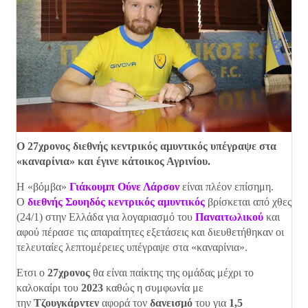
Ο 27χρονος διεθνής κεντρικός αμυντικός υπέγραψε στα
«καναρίνια» και έγινε κάτοικος Αγρινίου.
Η «βόμβα»
Γιάκουμπ Ούνε Λάρσον
είναι πλέον επίσημη.
Ο
διεθνής Σουηδός κεντρικός
αμυντικός
βρίσκεται από χθες
(24/1) στην Ελλάδα για λογαριασμό του
Παναιτωλικού
και
αφού πέρασε τις απαραίτητες εξετάσεις και διευθετήθηκαν οι
τελευταίες λεπτομέρειες υπέγραψε στα «καναρίνια».
Ετσι ο
27χρονος
θα είναι παίκτης της ομάδας μέχρι το
καλοκαίρι του
2023
καθώς η συμφωνία με
την
Τζουγκάρντεν
αφορά τον
δανεισμό
του για
1,5