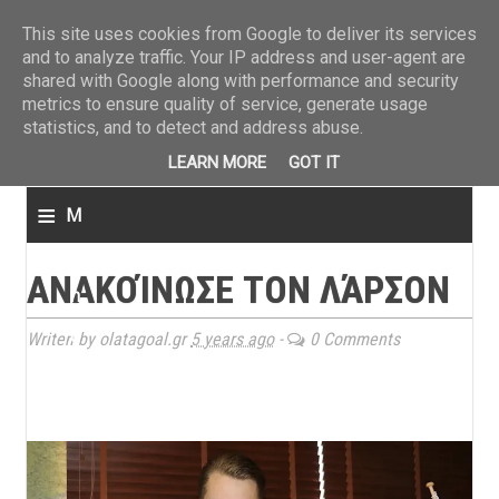
ΤΕΛΕΥΤΑΙΑ ΝΕΑ
»
Παναιτωλικός: Τα εισιτήρια με ΠΑΟΚ
»
Super League: Οι διαιτ
This site uses cookies from Google to deliver its services
and to analyze traffic. Your IP address and user-agent are
shared with Google along with performance and security
metrics to ensure quality of service, generate usage
statistics, and to detect and address abuse.
LEARN MORE
GOT IT
≡
M
e
ΑΝΑΚΟΊΝΩΣΕ ΤΟΝ ΛΆΡΣΟΝ
n
u
Writen by olatagoal.gr
5 years ago
-
0 Comments