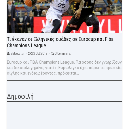
Τι έκαναν οι Ελληνικές ομάδες σε Eurocup και Fiba
Champions League
olatagoal.gr -
23 Oct 2019 -
0 Comments
Eurocup και FIBA Champions League. Για όσους δεν γνωρίζουν
και δικαιολογημένα, γιατί η Ευρωλίγκα έχει πάρει τα πρωτεία
αίγλης και ενδιαφέροντος, πρόκειται...
Δημοφιλή