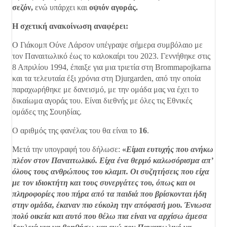
σεζόν,
ενώ υπάρχει και
οψιόν αγοράς.
Η σχετική ανακοίνωση αναφέρει:
Ο Γιάκομπ Ούνε Λάρσον υπέγραψε σήμερα συμβόλαιο με
τον Παναιτωλικό έως το καλοκαίρι του 2023. Γεννήθηκε στις
8 Απριλίου 1994, έπαιξε για μια τριετία στη Brommapojkarna
και τα τελευταία έξι χρόνια στη Djurgarden, από την οποία
παραχωρήθηκε με δανεισμό, με την ομάδα μας να έχει το
δικαίωμα αγοράς του. Είναι διεθνής με όλες τις Εθνικές
ομάδες της Σουηδίας.
Ο αριθμός της φανέλας του θα είναι το
16
.
Μετά την υπογραφή του δήλωσε:
«
Είμαι ευτυχής που ανήκω
πλέον στον Παναιτωλικό. Είχα ένα θερμό καλωσόρισμα απ’
όλους τους ανθρώπους του κλαμπ. Οι συζητήσεις που είχα
με τον ιδιοκτήτη και τους συνεργάτες του, όπως και οι
πληροφορίες που πήρα από τα παιδιά που βρίσκονται ήδη
στην ομάδα, έκαναν πιο εύκολη την απόφασή μου. Ένιωσα
πολύ οικεία και αυτό που θέλω πια είναι να αρχίσω άμεσα