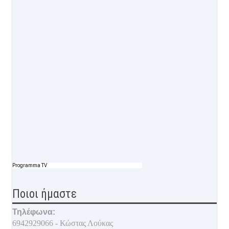
Programma TV
Ποιοι ήμαστε
Τηλέφωνα:
6942929066 - Κώστας Λούκας