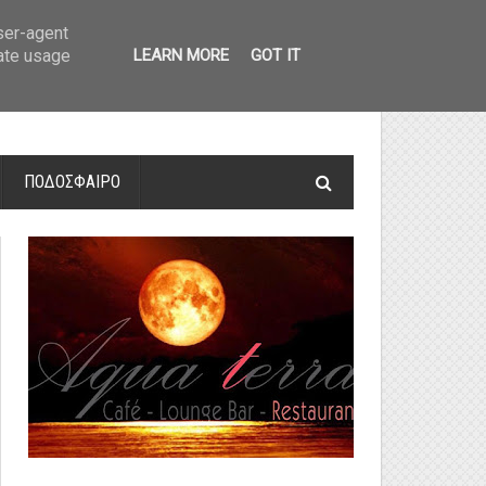
οτελέσματα και βαθμολογία
»
Α' Αιτ/νίας - 7η αγωνιστική: Αποτελέσματα 
user-agent
rate usage
LEARN MORE
GOT IT
ΠΟΔΟΣΦΑΙΡΟ