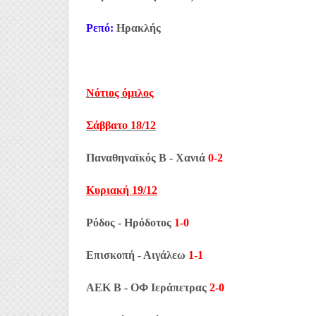
Ρεπό:
Ηρακλής
Νότιος όμιλος
Σάββατο 18/12
Παναθηναϊκός Β - Χανιά
0-2
Κυριακή 19/12
Ρόδος - Ηρόδοτος
1-0
Επισκοπή - Αιγάλεω
1-1
ΑΕΚ Β - ΟΦ Ιεράπετρας
2-0