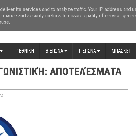
ue: Οι διαιτητές της 14ης αγωνιστικής
»
Β' Αιτ/νίας - 7η αγωνιστική: Απ
eliver its services and to analyze traffic. Your IP address and 
ormance and security metrics to ensure quality of service, gene
buse.
Γ' ΕΘΝΙΚΗ
Β ΕΠΣΝΑ
Γ ΕΠΣΝΑ
ΜΠΑΣΚΕΤ
ΑΓΩΝΙΣΤΙΚΉ: ΑΠΟΤΕΛΈΣΜΑΤΑ
ts