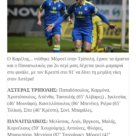
Ο Καρέλης... ντύθηκε Μόρσεϊ στην Τρίπολη, έχασε τα άχαστα
και ο Παναιτωλικός για 2ο σερί ματς δέχεται γκολ-μαχαιριά
στο φινάλε, με τον Κρεσπί στο 91' να δίνει τη μεγάλη νίκη
στον Αστέρα!
ΑΣΤΕΡΑΣ ΤΡΙΠΟΛΗΣ:
Παπαδόπουλος, Καρμόνα,
Χριστόπουλος, Ατιένθα, Τασουλής (65’ Αλβαρες) , Ιγκλεσίας
(46’ Μουνάφο), Κανελλόπουλος (86’ Μπενίτο), Ριέρα (65’
Τιλίκα), Σίτο (46’ Κρέσπι), Σονί, Μπαράλες.
ΠΑΝΑΙΤΩΛΙΚΟΣ:
Μελίσσας, Λούι, Βργκοτς, Μαλής,
Κορνέλιους (59’ Χουχούμης), Αντούνες, Φλόρες,
Μπαρμπόσα, Μεντόσα (87’ Τσιγγάρας), Μόρσεϊ (42’