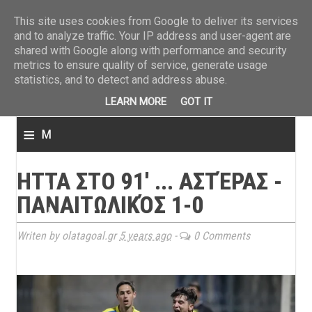
ΤΕΛΕΥΤΑΙΑ ΝΕΑ
»
Παναιτωλικός: Τα εισιτήρια με ΠΑΟΚ
»
Super League: Οι διαιτ
This site uses cookies from Google to deliver its services
and to analyze traffic. Your IP address and user-agent are
shared with Google along with performance and security
metrics to ensure quality of service, generate usage
statistics, and to detect and address abuse.
LEARN MORE
GOT IT
≡
M
e
ΗΤΤΑ ΣΤΟ 91' ... ΑΣΤΈΡΑΣ -
n
ΠΑΝΑΙΤΩΛΙΚΌΣ 1-0
u
Writen by olatagoal.gr
5 years ago
-
0 Comments