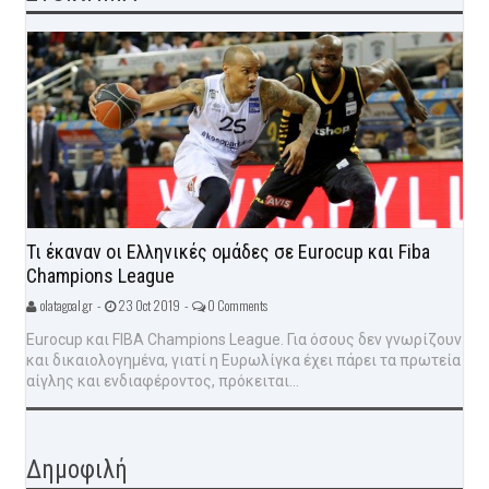
Τι έκαναν οι Ελληνικές ομάδες σε Eurocup και Fiba
Champions League
olatagoal.gr -
23 Oct 2019 -
0 Comments
Eurocup και FIBA Champions League. Για όσους δεν γνωρίζουν
και δικαιολογημένα, γιατί η Ευρωλίγκα έχει πάρει τα πρωτεία
αίγλης και ενδιαφέροντος, πρόκειται...
Δημοφιλή