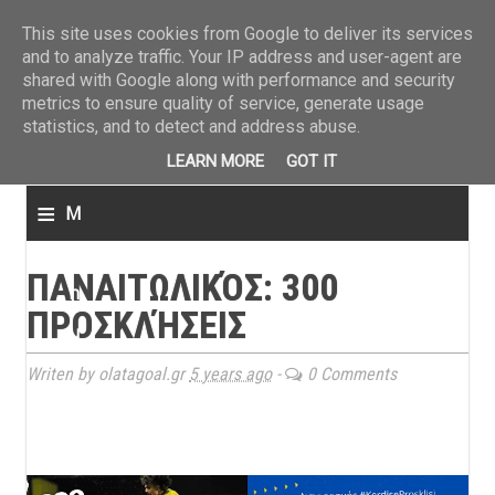
ΤΕΛΕΥΤΑΙΑ ΝΕΑ
»
Παναιτωλικός: Τα εισιτήρια με ΠΑΟΚ
»
Super League: Οι διαιτ
This site uses cookies from Google to deliver its services
and to analyze traffic. Your IP address and user-agent are
shared with Google along with performance and security
metrics to ensure quality of service, generate usage
statistics, and to detect and address abuse.
LEARN MORE
GOT IT
≡
M
e
ΠΑΝΑΙΤΩΛΙΚΌΣ: 300
n
ΠΡΟΣΚΛΉΣΕΙΣ
u
Writen by olatagoal.gr
5 years ago
-
0 Comments