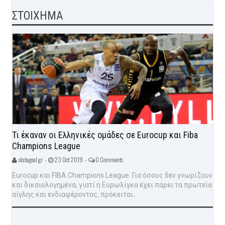
ΣΤΟΙΧΗΜΑ
Τι έκαναν οι Ελληνικές ομάδες σε Eurocup και Fiba
Champions League
olatagoal.gr -
23 Oct 2019 -
0 Comments
Eurocup και FIBA Champions League. Για όσους δεν γνωρίζουν
και δικαιολογημένα, γιατί η Ευρωλίγκα έχει πάρει τα πρωτεία
αίγλης και ενδιαφέροντος, πρόκειται...