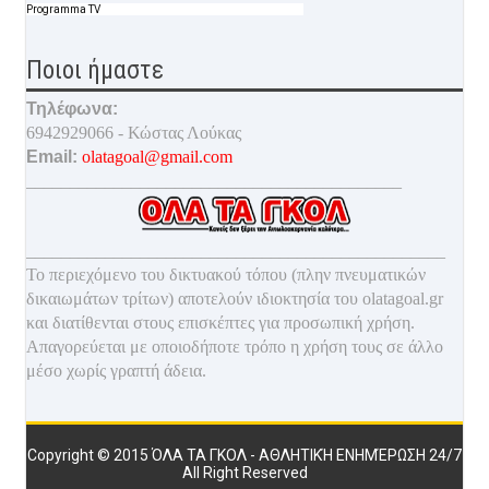
Programma TV
Ποιοι ήμαστε
Τηλέφωνα:
6942929066 - Κώστας Λούκας
Email:
olatagoal@gmail.com
___________________________________________
________________________________________________
Το περιεχόμενο του δικτυακού τόπου (πλην πνευματικών
δικαιωμάτων τρίτων) αποτελούν ιδιοκτησία του olatagoal.gr
και διατίθενται στους επισκέπτες για προσωπική χρήση.
Απαγορεύεται με οποιοδ
ήποτε τρόπο η χρήση τους σε άλλο
μέσο χωρίς γραπτή άδεια.
Copyright © 2015
ΌΛΑ ΤΑ ΓΚΟΛ - ΑΘΛΗΤΙΚΉ ΕΝΗΜΈΡΩΣΗ 24/7
All Right Reserved