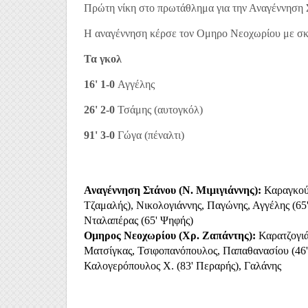
Πρώτη νίκη στο πρωτάθλημα για την Αναγέννηση 
Η αναγέννηση κέρσε τον Ομηρο Νεοχωρίου με σκ
Τα γκολ
16' 1-0
Αγγέλης
26' 2-0
Τσάμης (αυτογκόλ)
91' 3-0
Γώγα (πέναλτι)
Αναγέννηση Στάνου (Ν. Μιμιγιάννης):
 Καραγκού
Τζαμαλής), Νικολογιάννης, Παγώνης, Αγγέλης (65
Νταλαπέρας (65' Ψηφής)
Ομηρος Νεοχωρίου (Χρ. Ζαπάντης):
 Καρατζογιά
Ματσίγκας, Τσιφοπανόπουλος, Παπαθανασίου (46' 
Καλογερόπουλος Χ. (83' Περαρής), Γαλάνης