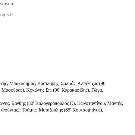
Στάνου.
ορ 3-0.
νης, Μπακαδήμας, Βασιλάρης, Σαλμάς, Αλπέντζος (90' 
' Μασούρας), Κοκώνης Σπ. (90' Καρακασίδης), Γώγα, 
ννης, Ξάνθης (80' Καλογερόπουλος Γ.), Κωνσταντίνου, Μαντής, 
Φούντας), Τσάμης, Μεταξούλης (65' Κουτσομπίνας), 