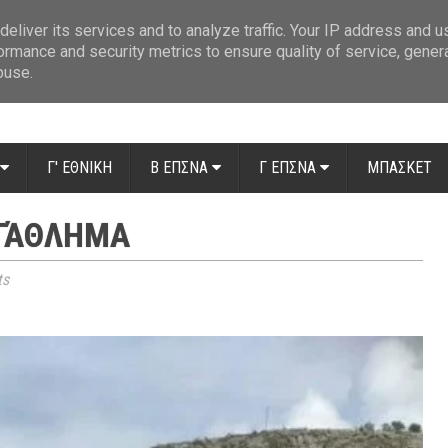
ue: Οι διαιτητές της 14ης αγωνιστικής
»
Β' Αιτ/νίας - 7η αγωνιστική: Απ
eliver its services and to analyze traffic. Your IP address and 
ormance and security metrics to ensure quality of service, gene
buse.
Γ' ΕΘΝΙΚΗ
Β ΕΠΣΝΑ
Γ ΕΠΣΝΑ
ΜΠΑΣΚΕΤ
ΩΤΆΘΛΗΜΑ
ts