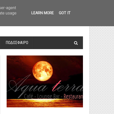
οτελέσματα και βαθμολογία
»
Α' Αιτ/νίας - 7η αγωνιστική: Αποτελέσματα 
user-agent
rate usage
LEARN MORE
GOT IT
ΠΟΔΟΣΦΑΙΡΟ