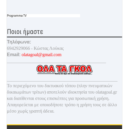
Programma TV
Ποιοι ήμαστε
Τηλέφωνα:
6942929066 - Κώστας Λούκας
Email:
olatagoal@gmail.com
___________________________________________
________________________________________________
Το περιεχόμενο του δικτυακού τόπου (πλην πνευματικών
δικαιωμάτων τρίτων) αποτελούν ιδιοκτησία του olatagoal.gr
και διατίθενται στους επισκέπτες για προσωπική χρήση.
Απαγορεύεται με οποιοδ
ήποτε τρόπο η χρήση τους σε άλλο
μέσο χωρίς γραπτή άδεια.