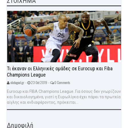
ΣΤΟΙΧΗΜΑ
Τι έκαναν οι Ελληνικές ομάδες σε Eurocup και Fiba
Champions League
olatagoal.gr -
23 Oct 2019 -
0 Comments
Eurocup και FIBA Champions League. Για όσους δεν γνωρίζουν
και δικαιολογημένα, γιατί η Ευρωλίγκα έχει πάρει τα πρωτεία
αίγλης και ενδιαφέροντος, πρόκειται...
Δημοφιλή