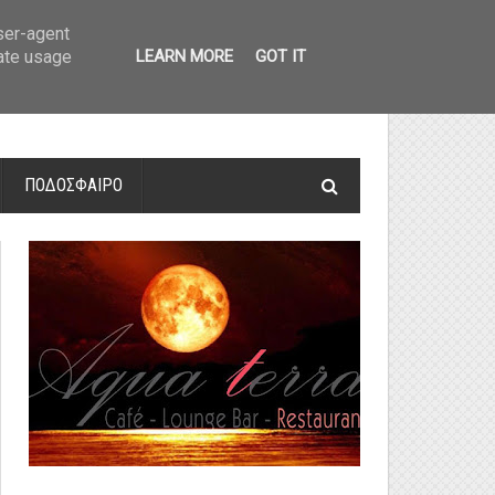
οτελέσματα και βαθμολογία
»
Α' Αιτ/νίας - 7η αγωνιστική: Αποτελέσματα 
user-agent
rate usage
LEARN MORE
GOT IT
ΠΟΔΟΣΦΑΙΡΟ