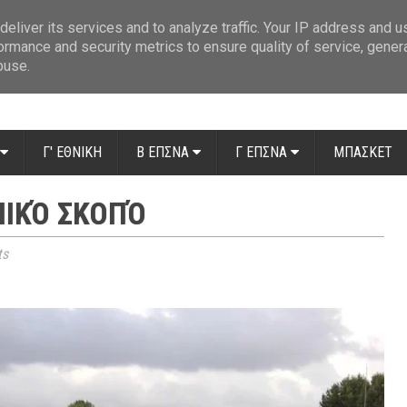
ue: Οι διαιτητές της 14ης αγωνιστικής
»
Β' Αιτ/νίας - 7η αγωνιστική: Απ
eliver its services and to analyze traffic. Your IP address and 
ormance and security metrics to ensure quality of service, gene
buse.
Γ' ΕΘΝΙΚΗ
Β ΕΠΣΝΑ
Γ ΕΠΣΝΑ
ΜΠΑΣΚΕΤ
ΠΙΚΌ ΣΚΟΠΌ
ts