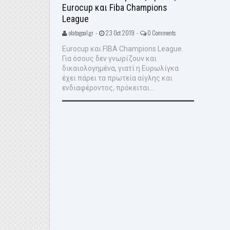
Eurocup και Fiba Champions
League
olatagoal.gr -
23 Oct 2019 -
0 Comments
Eurocup και FIBA Champions League.
Για όσους δεν γνωρίζουν και
δικαιολογημένα, γιατί η Ευρωλίγκα
έχει πάρει τα πρωτεία αίγλης και
ενδιαφέροντος, πρόκειται...