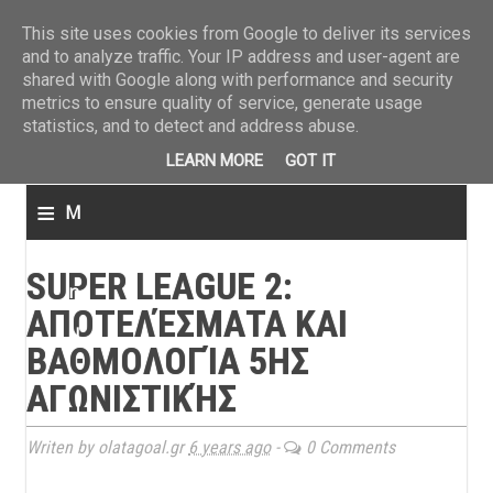
ΤΕΛΕΥΤΑΙΑ ΝΕΑ
»
Παναιτωλικός: Τα εισιτήρια με ΠΑΟΚ
»
Super League: Οι διαιτ
This site uses cookies from Google to deliver its services
and to analyze traffic. Your IP address and user-agent are
shared with Google along with performance and security
metrics to ensure quality of service, generate usage
statistics, and to detect and address abuse.
LEARN MORE
GOT IT
≡
M
e
SUPER LEAGUE 2:
n
ΑΠΟΤΕΛΈΣΜΑΤΑ ΚΑΙ
u
ΒΑΘΜΟΛΟΓΊΑ 5ΗΣ
ΑΓΩΝΙΣΤΙΚΉΣ
Writen by olatagoal.gr
6 years ago
-
0 Comments