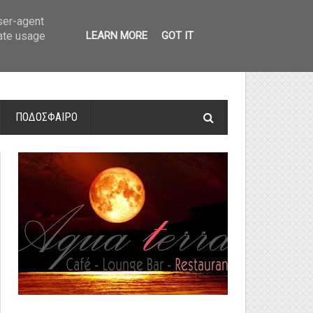
οτελέσματα και βαθμολογία
»
Α' Αιτ/νίας - 7η αγωνιστική: Αποτελέσματα 
user-agent
rate usage
LEARN MORE
GOT IT
ΠΟΔΟΣΦΑΙΡΟ