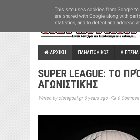
ΤΕΛΕΥΤΑΙΑ ΝΕΑ
»
Παναιτωλικός: Τα εισιτήρια με ΠΑΟΚ
»
Super Leag
This site uses cookies from Google to d
are shared with Google along with perf
statistics, and to detect and address a
ΑΡΧΙΚΗ
ΠΑΝΑΙΤΩΛΙΚΟΣ
Α ΕΠΣΝΑ
SUPER LEAGUE: ΤΟ Π
ΑΓΩΝΙΣΤΙΚΉΣ
Writen by olatagoal.gr
6 years ago
-
0 Commen