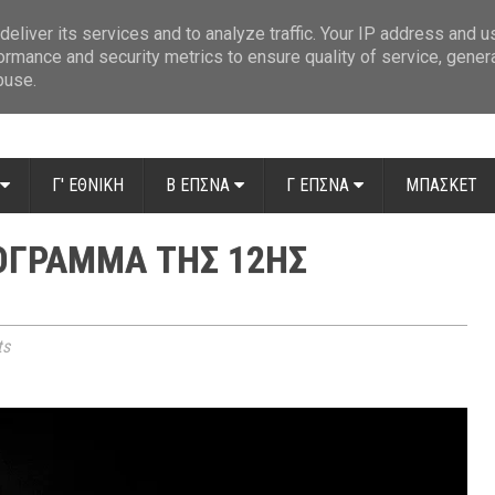
ue: Οι διαιτητές της 14ης αγωνιστικής
»
Β' Αιτ/νίας - 7η αγωνιστική: Απ
eliver its services and to analyze traffic. Your IP address and 
ormance and security metrics to ensure quality of service, gene
buse.
Γ' ΕΘΝΙΚΗ
Β ΕΠΣΝΑ
Γ ΕΠΣΝΑ
ΜΠΑΣΚΕΤ
ΡΌΓΡΑΜΜΑ ΤΗΣ 12ΗΣ
ts