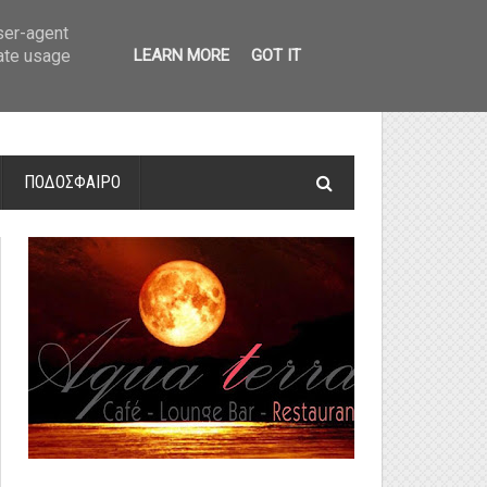
οτελέσματα και βαθμολογία
»
Α' Αιτ/νίας - 7η αγωνιστική: Αποτελέσματα 
user-agent
rate usage
LEARN MORE
GOT IT
ΠΟΔΟΣΦΑΙΡΟ