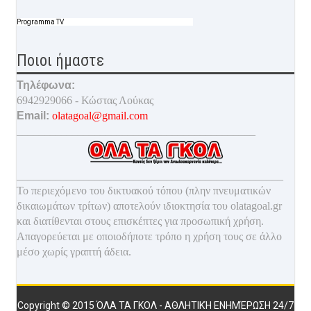
Programma TV
Ποιοι ήμαστε
Τηλέφωνα:
6942929066 - Κώστας Λούκας
Email:
olatagoal@gmail.com
___________________________________________
________________________________________________
Το περιεχόμενο του δικτυακού τόπου (πλην πνευματικών
δικαιωμάτων τρίτων) αποτελούν ιδιοκτησία του olatagoal.gr
και διατίθενται στους επισκέπτες για προσωπική χρήση.
Απαγορεύεται με οποιοδ
ήποτε τρόπο η χρήση τους σε άλλο
μέσο χωρίς γραπτή άδεια.
Copyright © 2015
ΌΛΑ ΤΑ ΓΚΟΛ - ΑΘΛΗΤΙΚΉ ΕΝΗΜΈΡΩΣΗ 24/7