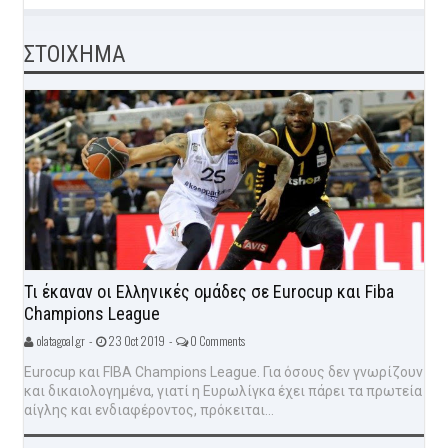
ΣΤΟΙΧΗΜΑ
Τι έκαναν οι Ελληνικές ομάδες σε Eurocup και Fiba
Champions League
olatagoal.gr -
23 Oct 2019 -
0 Comments
Eurocup και FIBA Champions League. Για όσους δεν γνωρίζουν
και δικαιολογημένα, γιατί η Ευρωλίγκα έχει πάρει τα πρωτεία
αίγλης και ενδιαφέροντος, πρόκειται...