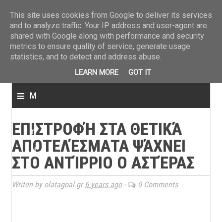
ΤΕΛΕΥΤΑΙΑ ΝΕΑ
»
Παναιτωλικός: Τα εισιτήρια με ΠΑΟΚ
»
Super League: Οι διαιτ
This site uses cookies from Google to deliver its services
and to analyze traffic. Your IP address and user-agent are
shared with Google along with performance and security
metrics to ensure quality of service, generate usage
statistics, and to detect and address abuse.
LEARN MORE
GOT IT
≡
M
e
ΕΠΙΣΤΡΟΦΉ ΣΤΑ ΘΕΤΙΚΆ
n
ΑΠΟΤΕΛΈΣΜΑΤΑ ΨΆΧΝΕΙ
u
ΣΤΟ ΑΝΤΊΡΡΙΟ Ο ΑΣΤΈΡΑΣ
Writen by olatagoal.gr
6 years ago
-
0 Comments