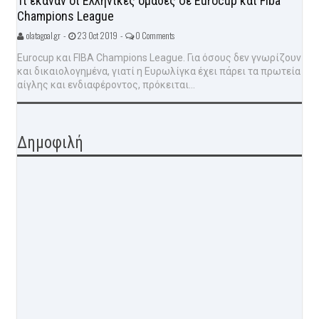
Τι έκαναν οι Ελληνικές ομάδες σε Eurocup και Fiba
Champions League
olatagoal.gr -
23 Oct 2019 -
0 Comments
Eurocup και FIBA Champions League. Για όσους δεν γνωρίζουν
και δικαιολογημένα, γιατί η Ευρωλίγκα έχει πάρει τα πρωτεία
αίγλης και ενδιαφέροντος, πρόκειται...
Δημοφιλή