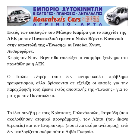
Εκτός των επιλογών του Μάσιμο Καρέρα για το παιχνίδι της
ΑΕΚ με τον Παναιτωλικό έμεινε ο Ντάνι Βέρντε. Κανονικά
στην αποστολή της «Ένωσης» οι Ινσούα, Χνιντ,
Ανσαριφάρντ.
Χωρίς τον Ντάνι Βέρντε θα επιδιώξει το νικηφόρο ξεκίνημα στο
πρωτάθλημα η ΑΕΚ.
Ο Ιταλός εξτρέμ (που δεν αντιμετωπίζει πρόβλημα
τραυματισμού, αλλά βρίσκονται σε εξέλιξη οι επαφές για την
παραχώρησή του) έμεινε εκτός αποστολής της «Ένωσης» για το
ματς με τον Παναιτωλικό.
Το ίδιο συνέβη με τους Κρίστισιτς, Γαλανόπουλο, Ιατρούδη (που
ακολούθησαν ατομικά προγράμματα), τον Λάτσι (που έκανε
θεραπεία) και τον Ενομπακάρε (που είναι ακόμα ανέτοιμος), ενώ
δεν υπολογίζεται ακόμα ούτε ο Λιβάι Γκαρσία.