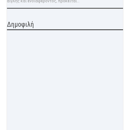
αίγλης και ενδιαφέροντος, πρόκειται...
Δημοφιλή