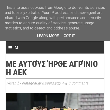
ΤΕΛΕΥΤΑΙΑ ΝΕΑ
»
Παναιτωλικός: Τα εισιτήρια με ΠΑΟΚ
»
Super League: Οι διαιτ
This site uses cookies from Google to deliver its services
and to analyze traffic. Your IP address and user-agent are
shared with Google along with performance and security
metrics to ensure quality of service, generate usage
statistics, and to detect and address abuse.
LEARN MORE
GOT IT
≡
M
e
ΜΕ ΑΥΤΟΎΣ ΉΡΘΕ ΑΓΡΊΝΙΟ
n
Η ΑΕΚ
u
Writen by olatagoal.gr
6 years ago
-
0 Comments