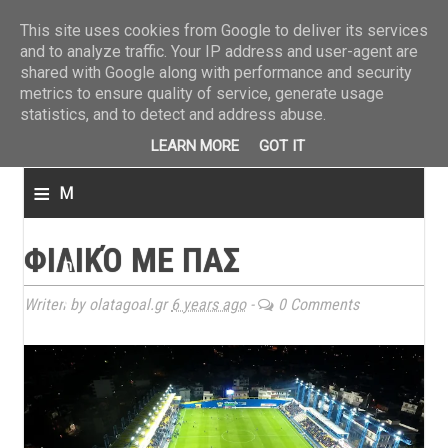
ΤΕΛΕΥΤΑΙΑ ΝΕΑ
»
Παναιτωλικός: Τα εισιτήρια με ΠΑΟΚ
»
Super League: Οι διαιτ
This site uses cookies from Google to deliver its services
and to analyze traffic. Your IP address and user-agent are
shared with Google along with performance and security
metrics to ensure quality of service, generate usage
statistics, and to detect and address abuse.
LEARN MORE
GOT IT
≡
M
e
ΦΙΛΙΚΌ ΜΕ ΠΑΣ
n
u
Writen by olatagoal.gr
6 years ago
-
0 Comments